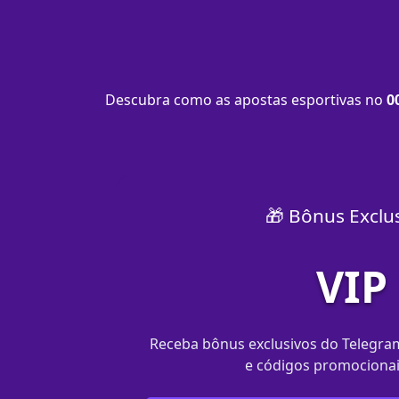
Descubra como as apostas esportivas no
0
🎁 Bônus Exclu
VIP
Receba bônus exclusivos do Telegra
e códigos promocionai