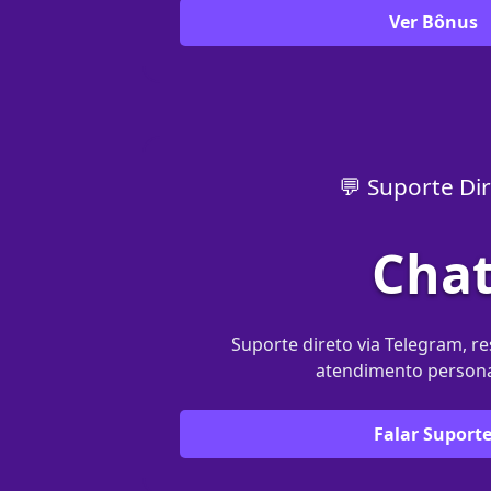
Ver Bônus
💬 Suporte Di
Cha
Suporte direto via Telegram, r
atendimento persona
Falar Suport