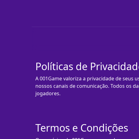
Políticas de Privacida
A 001Game valoriza a privacidade de seus 
nossos canais de comunicação. Todos os dad
jogadores.
Termos e Condições