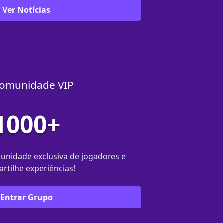
Ver Notícias
Comunidade VIP
1000+
unidade exclusiva de jogadores e
rtilhe experiências!
Entrar Grupo