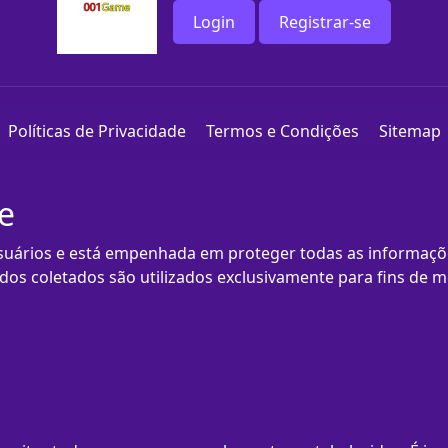
Login
Registrar-se
Políticas de Privacidade
Termos e Condições
Sitemap
de
usuários e está empenhada em proteger todas as informaçõ
os coletados são utilizados exclusivamente para fins de m