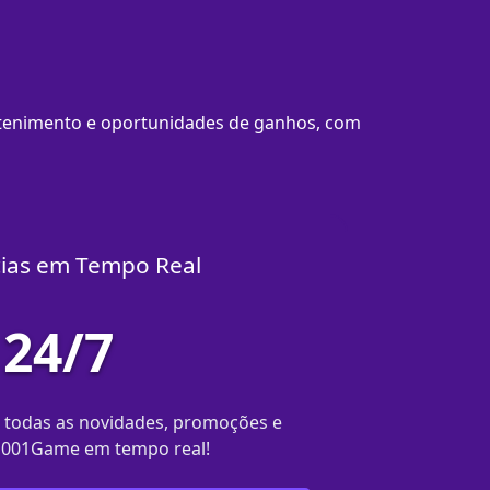
enimento e oportunidades de ganhos, com
cias em Tempo Real
24/7
e todas as novidades, promoções e
 001Game em tempo real!