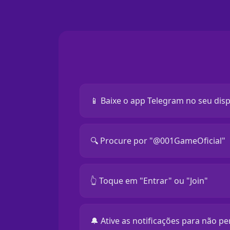
📱 Baixe o app Telegram no seu disp
🔍 Procure por "@001GameOficial"
👆 Toque em "Entrar" ou "Join"
🔔 Ative as notificações para não p