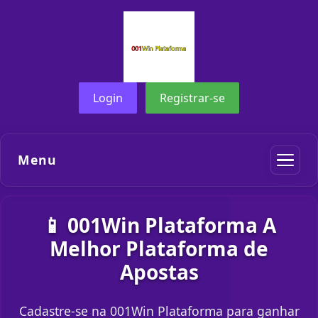
Login
Registrar-se
Menu
📱 001Win Plataforma A
Melhor Plataforma de
Apostas
Cadastre-se na 001Win Plataforma para ganhar