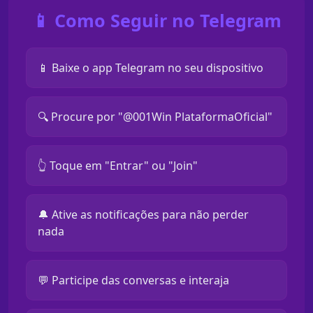
📱 Como Seguir no Telegram
📱 Baixe o app Telegram no seu dispositivo
🔍 Procure por "@001Win PlataformaOficial"
👆 Toque em "Entrar" ou "Join"
🔔 Ative as notificações para não perder
nada
💬 Participe das conversas e interaja