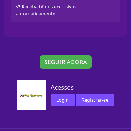
🎁 Receba bônus exclusivos
automaticamente
SEGUIR AGORA
Acessos
Login
Registrar-se