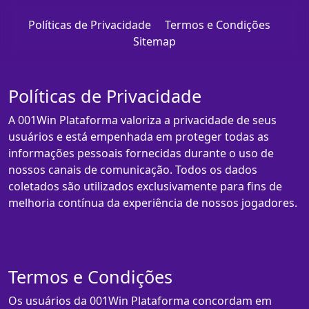
Políticas de Privacidade
Termos e Condições
Sitemap
Políticas de Privacidade
A 001Win Plataforma valoriza a privacidade de seus
usuários e está empenhada em proteger todas as
informações pessoais fornecidas durante o uso de
nossos canais de comunicação. Todos os dados
coletados são utilizados exclusivamente para fins de
melhoria contínua da experiência de nossos jogadores.
Termos e Condições
Os usuários da 001Win Plataforma concordam em