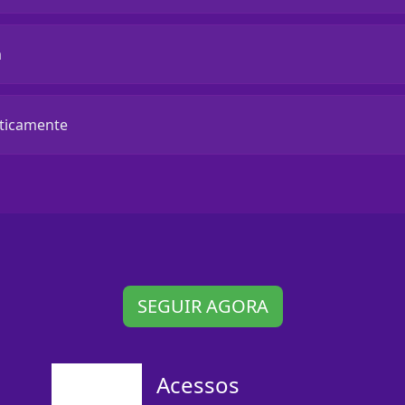
a
aticamente
SEGUIR AGORA
Acessos