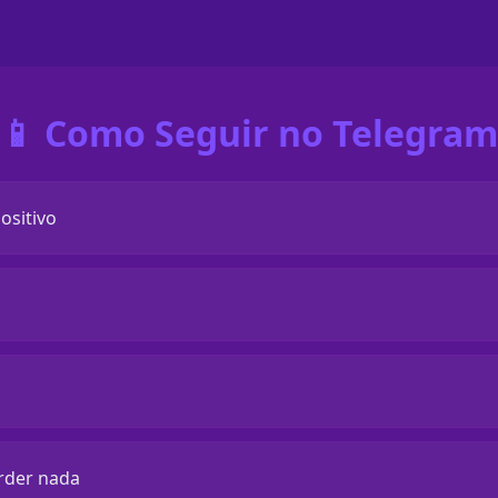
📱 Como Seguir no Telegram
ositivo
erder nada