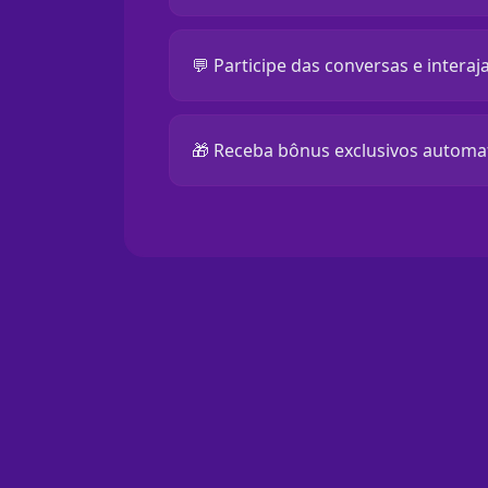
💬 Participe das conversas e interaj
🎁 Receba bônus exclusivos autom