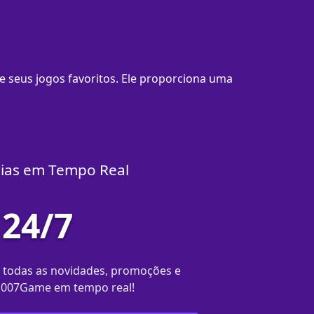
de seus jogos favoritos. Ele proporciona uma
cias em Tempo Real
24/7
e todas as novidades, promoções e
 007Game em tempo real!