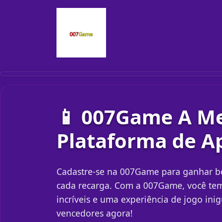
📱 007Game A M
Plataforma de A
Cadastre-se na 007Game para ganhar b
cada recarga. Com a 007Game, você te
incríveis e uma experiência de jogo inig
vencedores agora!