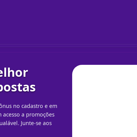
elhor
postas
ônus no cadastro e em
m acesso a promoções
ualável. Junte-se aos