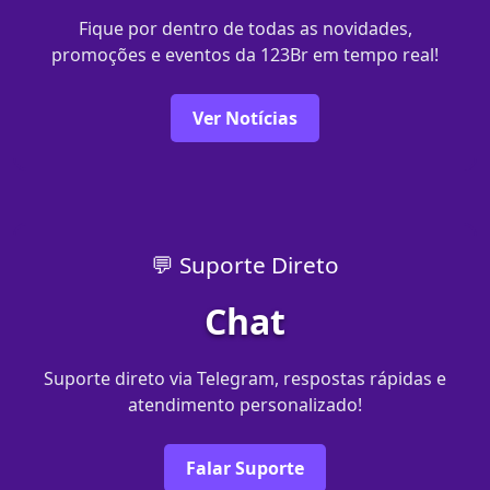
Fique por dentro de todas as novidades,
promoções e eventos da 123Br em tempo real!
Ver Notícias
💬 Suporte Direto
Chat
Suporte direto via Telegram, respostas rápidas e
atendimento personalizado!
Falar Suporte