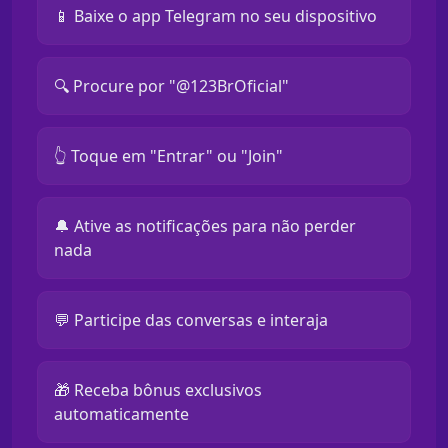
📱 Baixe o app Telegram no seu dispositivo
🔍 Procure por "@123BrOficial"
👆 Toque em "Entrar" ou "Join"
🔔 Ative as notificações para não perder
nada
💬 Participe das conversas e interaja
🎁 Receba bônus exclusivos
automaticamente