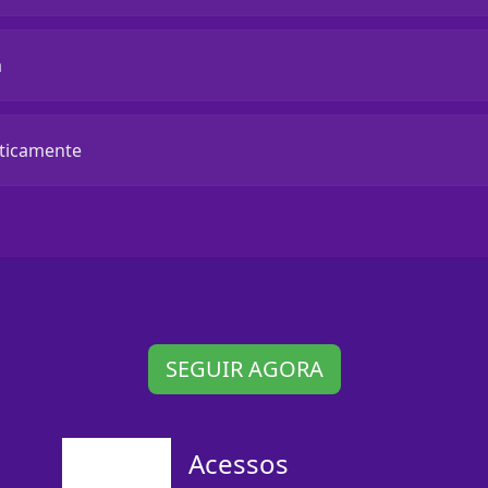
a
aticamente
SEGUIR AGORA
Acessos