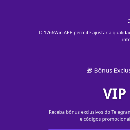
D
O 1766Win APP permite ajustar a qualidade
int
🎁 Bônus Exclu
VIP
Receba bônus exclusivos do Telegra
e códigos promocionai