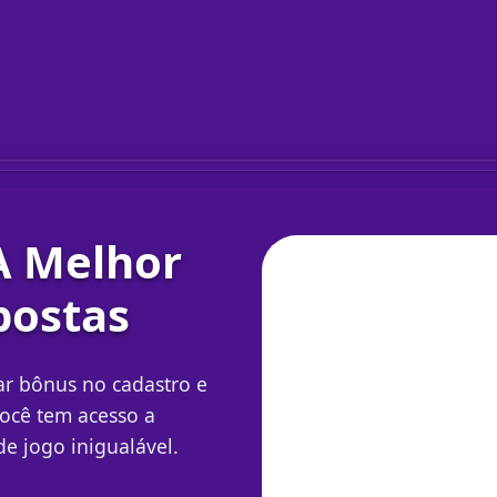
A Melhor
postas
r bônus no cadastro e
ocê tem acesso a
e jogo inigualável.