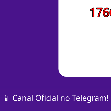
📱 Canal Oficial no Telegram!