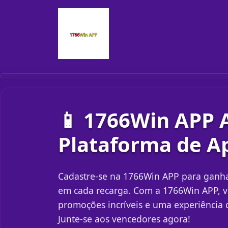
📱 1766Win APP 
Plataforma de A
Cadastre-se na 1766Win APP para ganha
em cada recarga. Com a 1766Win APP, v
promoções incríveis e uma experiência d
Junte-se aos vencedores agora!