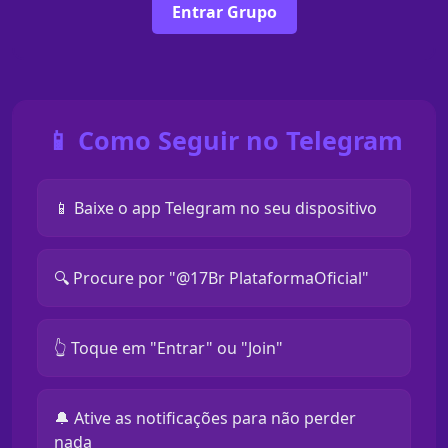
Entrar Grupo
📱 Como Seguir no Telegram
📱 Baixe o app Telegram no seu dispositivo
🔍 Procure por "@17Br PlataformaOficial"
👆 Toque em "Entrar" ou "Join"
🔔 Ative as notificações para não perder
nada