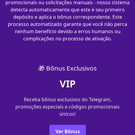
promocionais ou solicitações manuais - nosso sistema
detecta automaticamente que este é seu primeiro
depósito e aplica o bônus correspondente. Este
processo automatizado garante que você não perca
nenhum benefício devido a erros humanos ou
complicações no processo de ativação.
🎁 Bônus Exclusivos
VIP
Receba bônus exclusivos do Telegram,
promoções especiais e códigos promocionais
únicos!
Ver Bônus