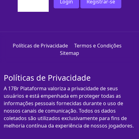
Login
Registrar-se
Políticas de Privacidade
Termos e Condições
Sitemap
Políticas de Privacidade
A 17Br Plataforma valoriza a privacidade de seus
usuários e está empenhada em proteger todas as
informações pessoais fornecidas durante o uso de
nossos canais de comunicação. Todos os dados
coletados são utilizados exclusivamente para fins de
melhoria contínua da experiência de nossos jogadores.