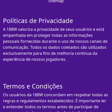
Sitemap
Políticas de Privacidade
A 188W valoriza a privacidade de seus usuários e está
empenhada em proteger todas as informações
pessoais fornecidas durante o uso de nossos canais de
comunicação. Todos os dados coletados são utilizados
exclusivamente para fins de melhoria contínua da
experiência de nossos jogadores.
Termos e Condições
Os usuários da 188W concordam em respeitar todas as
regras e regulamentos estabelecidos. É importante ler
e entender todos os termos antes de participar de