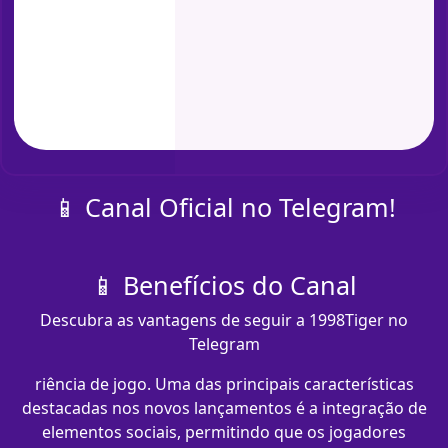
📱 Canal Oficial no Telegram!
📱 Benefícios do Canal
Descubra as vantagens de seguir a 1998Tiger no
Telegram
riência de jogo. Uma das principais características
destacadas nos novos lançamentos é a integração de
elementos sociais, permitindo que os jogadores