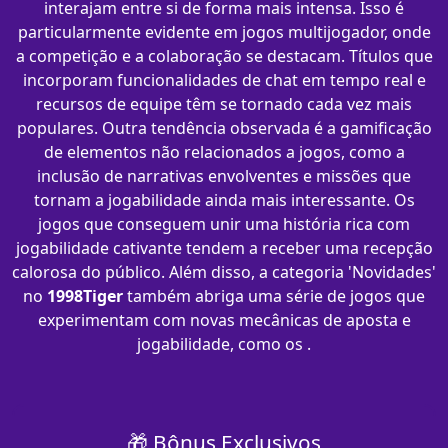
interajam entre si de forma mais intensa. Isso é
particularmente evidente em jogos multijogador, onde
a competição e a colaboração se destacam. Títulos que
incorporam funcionalidades de chat em tempo real e
recursos de equipe têm se tornado cada vez mais
populares. Outra tendência observada é a gamificação
de elementos não relacionados a jogos, como a
inclusão de narrativas envolventes e missões que
tornam a jogabilidade ainda mais interessante. Os
jogos que conseguem unir uma história rica com
jogabilidade cativante tendem a receber uma recepção
calorosa do público. Além disso, a categoria 'Novidades'
no
1998Tiger
também abriga uma série de jogos que
experimentam com novas mecânicas de aposta e
jogabilidade, como os .
🎁 Bônus Exclusivos