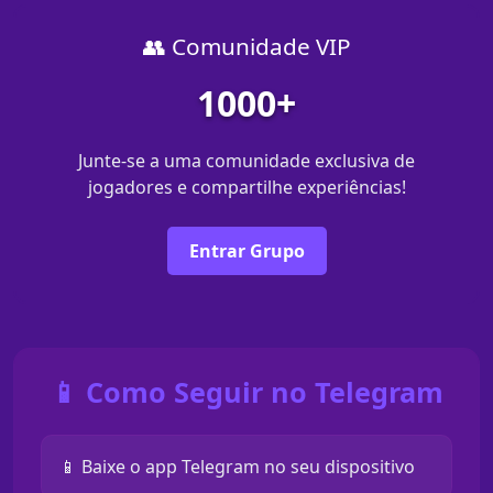
👥 Comunidade VIP
1000+
Junte-se a uma comunidade exclusiva de
jogadores e compartilhe experiências!
Entrar Grupo
📱 Como Seguir no Telegram
📱 Baixe o app Telegram no seu dispositivo