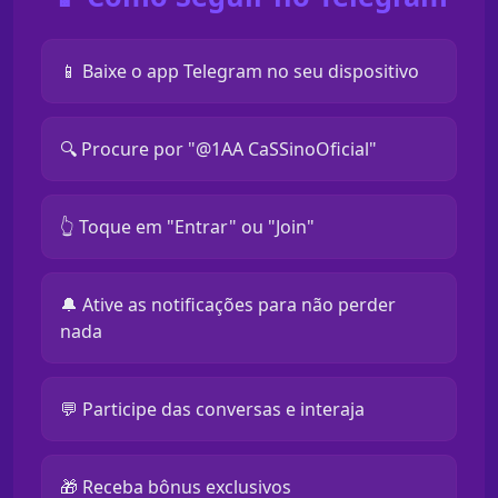
📱 Baixe o app Telegram no seu dispositivo
🔍 Procure por "@1AA CaSSinoOficial"
👆 Toque em "Entrar" ou "Join"
🔔 Ative as notificações para não perder
nada
💬 Participe das conversas e interaja
🎁 Receba bônus exclusivos