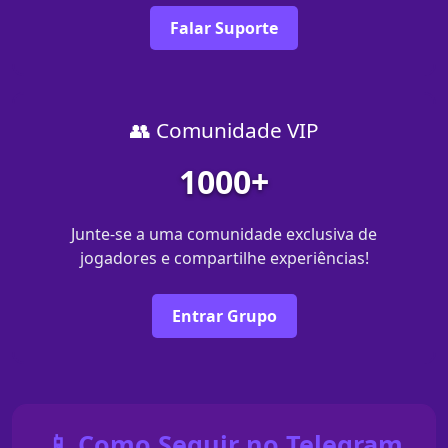
Falar Suporte
👥 Comunidade VIP
1000+
Junte-se a uma comunidade exclusiva de
jogadores e compartilhe experiências!
Entrar Grupo
📱 Como Seguir no Telegram