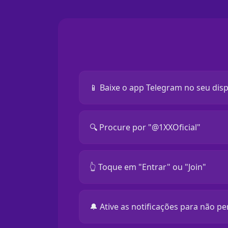
📱 Baixe o app Telegram no seu disp
🔍 Procure por "@1XXOficial"
👆 Toque em "Entrar" ou "Join"
🔔 Ative as notificações para não p