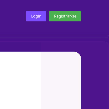
Login
Registrar-se