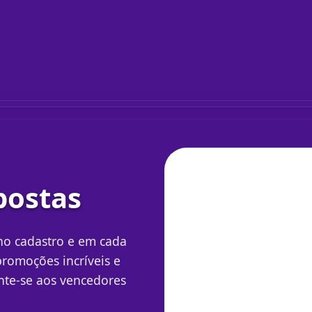
postas
no cadastro e em cada
promoções incríveis e
unte-se aos vencedores