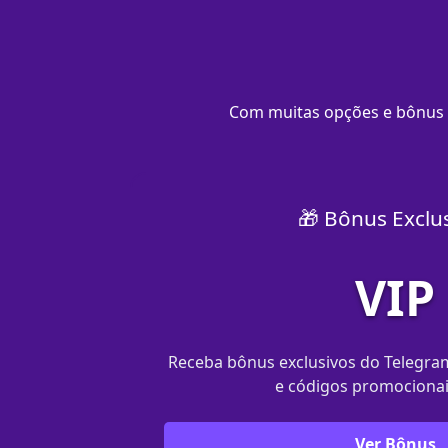
Com muitas opções e bônus co
🎁 Bônus Exclu
VIP
Receba bônus exclusivos do Telegra
e códigos promocionai
Ver Bônus