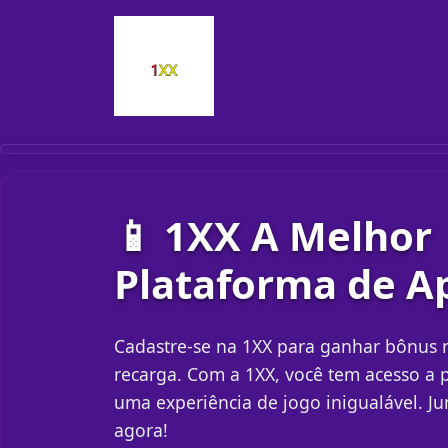
📱 1XX A Melhor
Plataforma de A
Cadastre-se na 1XX para ganhar bônus 
recarga. Com a 1XX, você tem acesso a 
uma experiência de jogo inigualável. J
agora!