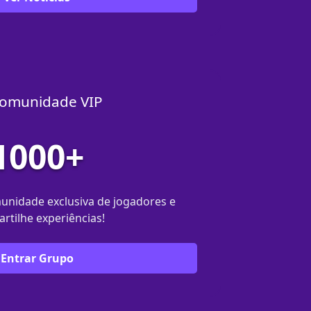
Comunidade VIP
1000+
unidade exclusiva de jogadores e
rtilhe experiências!
Entrar Grupo