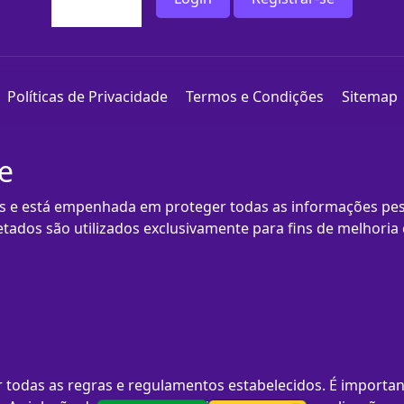
Políticas de Privacidade
Termos e Condições
Sitemap
de
ios e está empenhada em proteger todas as informações pe
tados são utilizados exclusivamente para fins de melhoria
todas as regras e regulamentos estabelecidos. É importan