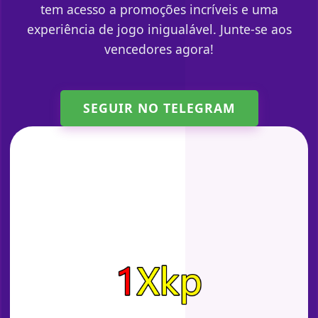
tem acesso a promoções incríveis e uma
experiência de jogo inigualável. Junte-se aos
vencedores agora!
SEGUIR NO TELEGRAM