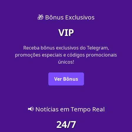
🎁 Bônus Exclusivos
VIP
Receba bônus exclusivos do Telegram,
promoções especiais e códigos promocionais
únicos!
Ver Bônus
📢 Notícias em Tempo Real
24/7