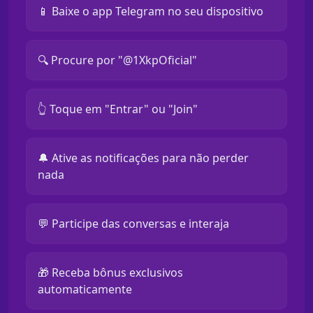
📱 Baixe o app Telegram no seu dispositivo
🔍 Procure por "@1XkpOficial"
👆 Toque em "Entrar" ou "Join"
🔔 Ative as notificações para não perder
nada
💬 Participe das conversas e interaja
🎁 Receba bônus exclusivos
automaticamente