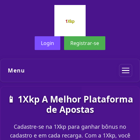
Login
Registrar-se
Menu
📱 1Xkp A Melhor Plataforma
de Apostas
Cadastre-se na 1Xkp para ganhar bônus no
cadastro e em cada recarga. Com a 1Xkp, você