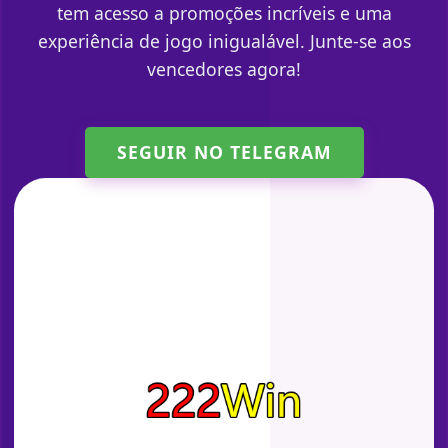
tem acesso a promoções incríveis e uma
experiência de jogo inigualável. Junte-se aos
vencedores agora!
SEGUIR NO TELEGRAM