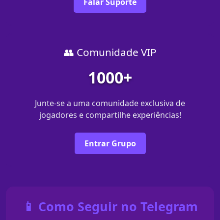
Falar Suporte
👥 Comunidade VIP
1000+
Junte-se a uma comunidade exclusiva de
jogadores e compartilhe experiências!
Entrar Grupo
📱 Como Seguir no Telegram