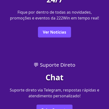
Fique por dentro de todas as novidades,
promoções e eventos da 222Win em tempo real!
Ver Notícias
💬 Suporte Direto
Chat
Suporte direto via Telegram, respostas rápidas e
atendimento personalizado!