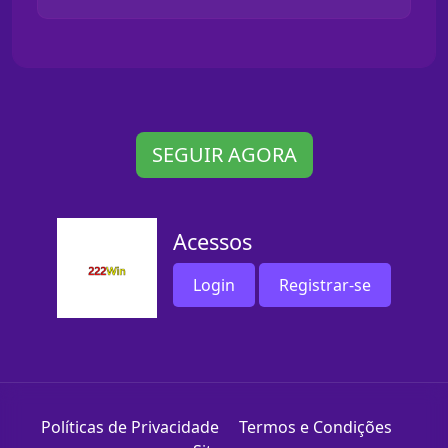
SEGUIR AGORA
Acessos
Login
Registrar-se
Políticas de Privacidade
Termos e Condições