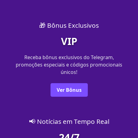
🎁 Bônus Exclusivos
VIP
Receba bônus exclusivos do Telegram,
promoções especiais e códigos promocionais
únicos!
Ver Bônus
📢 Notícias em Tempo Real
24/7