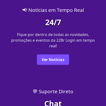
📢 Notícias em Tempo Real
24/7
Fique por dentro de todas as novidades,
promoções e eventos da 22Br Login em tempo
real!
Ver Notícias
💬 Suporte Direto
Chat