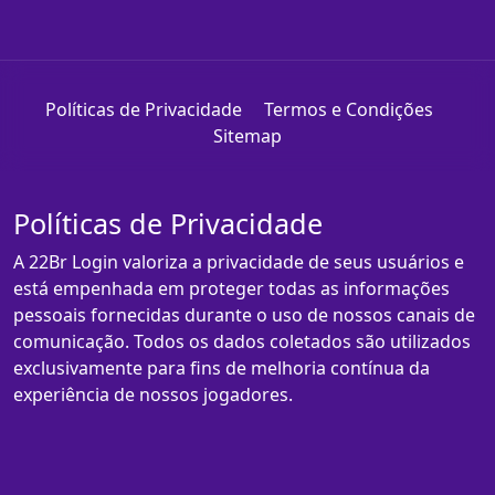
Políticas de Privacidade
Termos e Condições
Sitemap
Políticas de Privacidade
A 22Br Login valoriza a privacidade de seus usuários e
está empenhada em proteger todas as informações
pessoais fornecidas durante o uso de nossos canais de
comunicação. Todos os dados coletados são utilizados
exclusivamente para fins de melhoria contínua da
experiência de nossos jogadores.