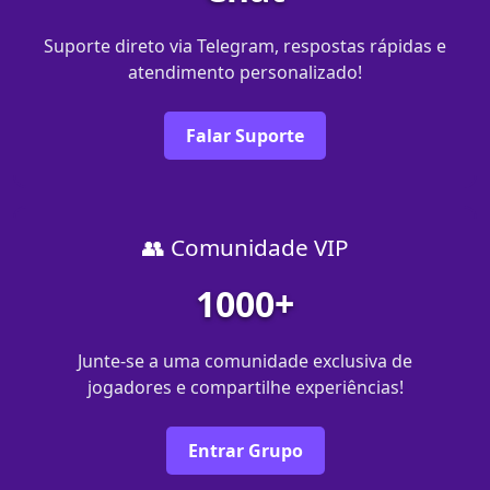
Suporte direto via Telegram, respostas rápidas e
atendimento personalizado!
Falar Suporte
👥 Comunidade VIP
1000+
Junte-se a uma comunidade exclusiva de
jogadores e compartilhe experiências!
Entrar Grupo