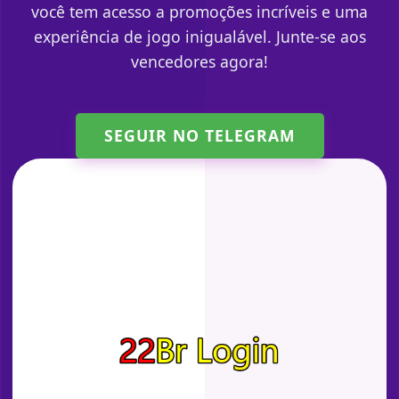
você tem acesso a promoções incríveis e uma
experiência de jogo inigualável. Junte-se aos
vencedores agora!
SEGUIR NO TELEGRAM