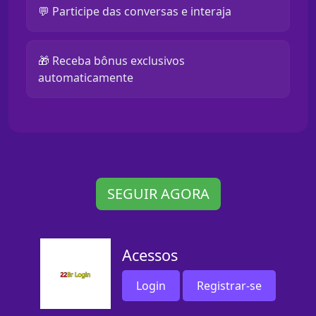
💬 Participe das conversas e interaja
🎁 Receba bônus exclusivos
automaticamente
SEGUIR AGORA
Acessos
Login
Registrar-se