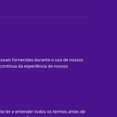
ssoais fornecidas durante o uso de nossos
 contínua da experiência de nossos
te ler e entender todos os termos antes de