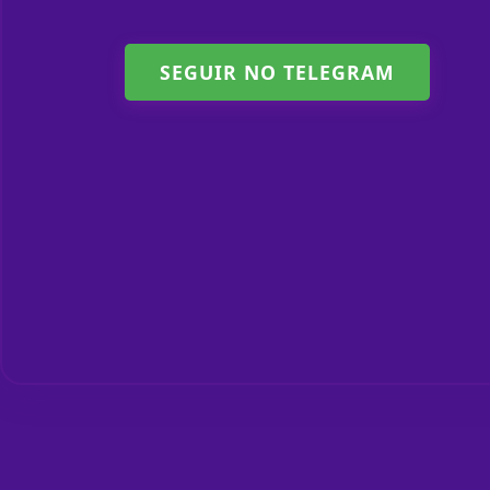
SEGUIR NO TELEGRAM