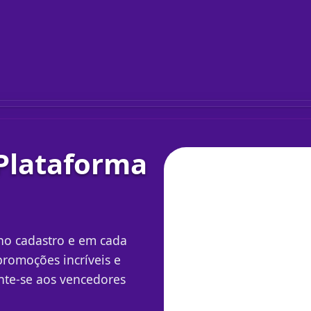
 Plataforma
no cadastro e em cada
promoções incríveis e
unte-se aos vencedores