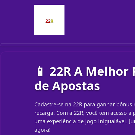
📱 22R A Melhor
de Apostas
Cadastre-se na 22R para ganhar bônus 
recarga. Com a 22R, você tem acesso a 
uma experiência de jogo inigualável. J
agora!