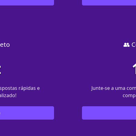
reto
👥 
t
espostas rápidas e
Junte-se a uma com
lizado!
compa
e