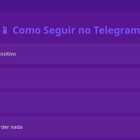
📱 Como Seguir no Telegram
ositivo
erder nada