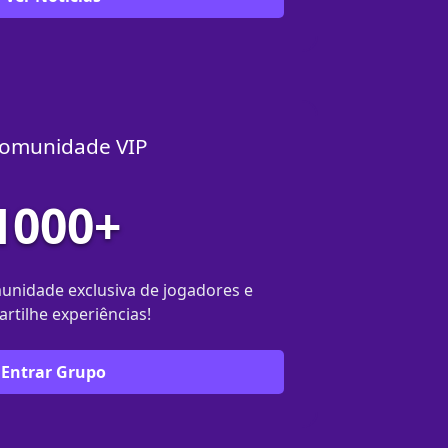
Comunidade VIP
1000+
unidade exclusiva de jogadores e
rtilhe experiências!
Entrar Grupo