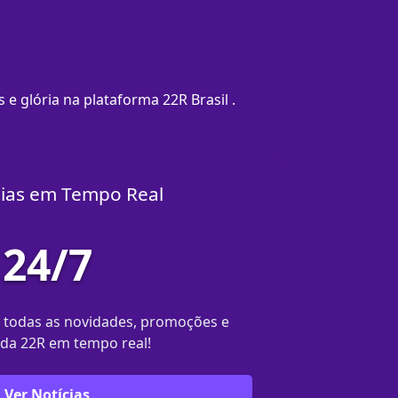
e glória na plataforma 22R Brasil .
cias em Tempo Real
24/7
e todas as novidades, promoções e
 da 22R em tempo real!
Ver Notícias