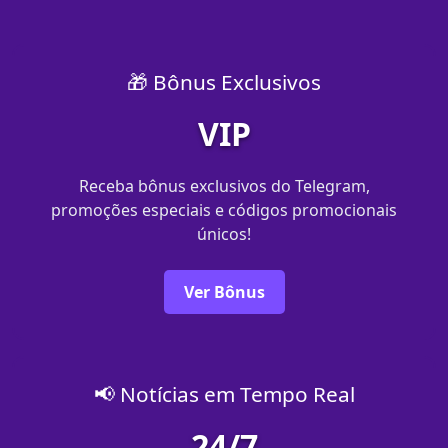
🎁 Bônus Exclusivos
VIP
Receba bônus exclusivos do Telegram,
promoções especiais e códigos promocionais
únicos!
Ver Bônus
📢 Notícias em Tempo Real
24/7