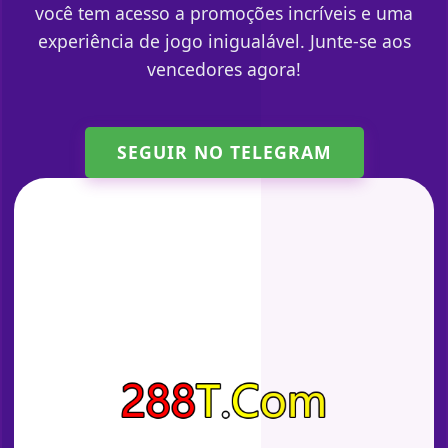
você tem acesso a promoções incríveis e uma
experiência de jogo inigualável. Junte-se aos
vencedores agora!
SEGUIR NO TELEGRAM