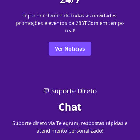
Fique por dentro de todas as novidades,
promoções e eventos da 288T.Com em tempo
real!
Ver Notícias
💬 Suporte Direto
Chat
Suporte direto via Telegram, respostas rápidas e
atendimento personalizado!