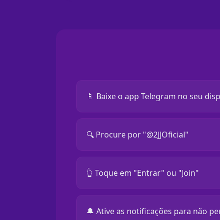
📱 Baixe o app Telegram no seu disp
🔍 Procure por "@2JJOficial"
👆 Toque em "Entrar" ou "Join"
🔔 Ative as notificações para não p