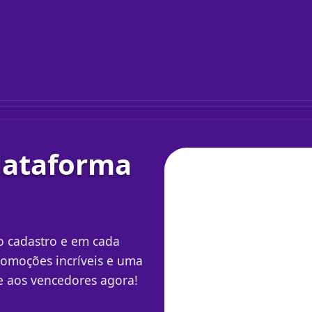
Plataforma
o cadastro e em cada
romoções incríveis e uma
se aos vencedores agora!