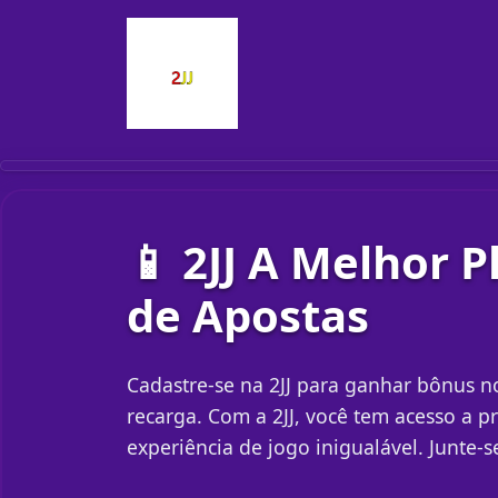
📱 2JJ A Melhor 
de Apostas
Cadastre-se na 2JJ para ganhar bônus n
recarga. Com a 2JJ, você tem acesso a p
experiência de jogo inigualável. Junte-