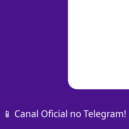
📱 Canal Oficial no Telegram!