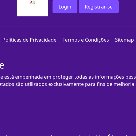
Login
Registrar-se
Políticas de Privacidade
Termos e Condições
Sitemap
de
ios e está empenhada em proteger todas as informações pes
tados são utilizados exclusivamente para fins de melhoria