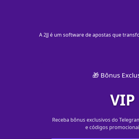
A 2JJ é um software de apostas que transfo
🎁 Bônus Exclu
VIP
Receba bônus exclusivos do Telegra
e códigos promocionai