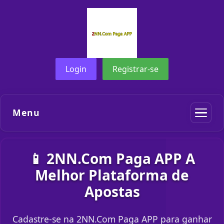
Login
Registrar-se
Menu
📱 2NN.Com Paga APP A
Melhor Plataforma de
Apostas
Cadastre-se na 2NN.Com Paga APP para ganhar