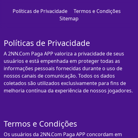
Políticas de Privacidade
Termos e Condições
Sitemap
Políticas de Privacidade
A 2NN.Com Paga APP valoriza a privacidade de seus
usuários e está empenhada em proteger todas as
informações pessoais fornecidas durante o uso de
nossos canais de comunicação. Todos os dados
coletados são utilizados exclusivamente para fins de
melhoria contínua da experiência de nossos jogadores.
Termos e Condições
Os usuários da 2NN.Com Paga APP concordam em