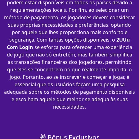
podem estar disponíveis em todos os países devido a
regulamentações locais. Por fim, ao selecionar um
método de pagamento, os jogadores devem considerar
suas próprias necessidades e preferências, optando
por aquele que lhes proporciona mais conforto e
segurança. Com tantas opções disponíveis, o
2UUu
Com Login
se esforça para oferecer uma experiência
de jogo que não só entretém, mas também simplifica
as transações financeiras dos jogadores, permitindo
que eles se concentrem no que realmente importa: o
jogo. Portanto, ao se inscrever e começar a jogar, é
essencial que os usuários façam uma pesquisa
adequada sobre os métodos de pagamento disponíveis
e escolham aquele que melhor se adequa às suas
necessidades.
🎁 Bônus Exclusivos