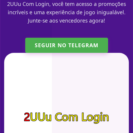
2UUu Com Login, você tem acesso a promoções
incríveis e uma experiência de jogo inigualável.
Junte-se aos vencedores agora!
SEGUIR NO TELEGRAM