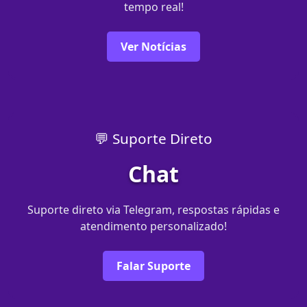
tempo real!
Ver Notícias
💬 Suporte Direto
Chat
Suporte direto via Telegram, respostas rápidas e
atendimento personalizado!
Falar Suporte