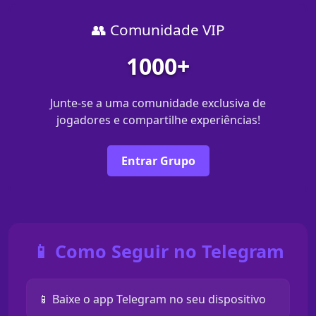
👥 Comunidade VIP
1000+
Junte-se a uma comunidade exclusiva de
jogadores e compartilhe experiências!
Entrar Grupo
📱 Como Seguir no Telegram
📱 Baixe o app Telegram no seu dispositivo