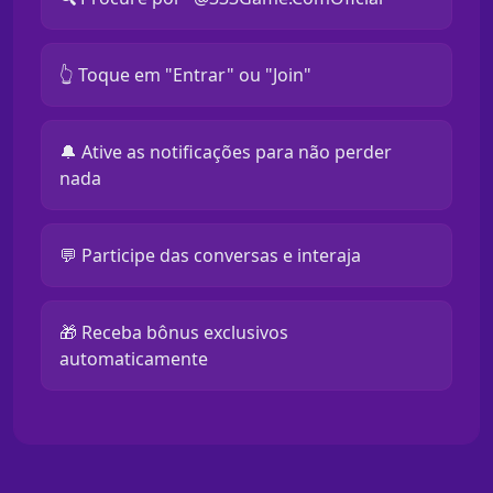
👆 Toque em "Entrar" ou "Join"
🔔 Ative as notificações para não perder
nada
💬 Participe das conversas e interaja
🎁 Receba bônus exclusivos
automaticamente