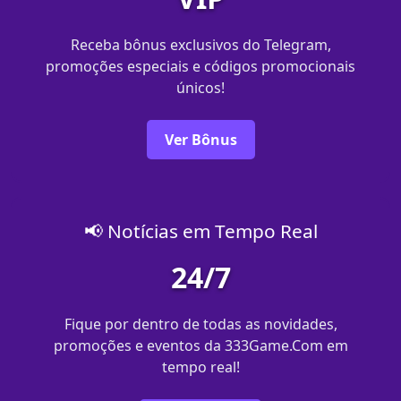
Receba bônus exclusivos do Telegram,
promoções especiais e códigos promocionais
únicos!
Ver Bônus
📢 Notícias em Tempo Real
24/7
Fique por dentro de todas as novidades,
promoções e eventos da 333Game.Com em
tempo real!