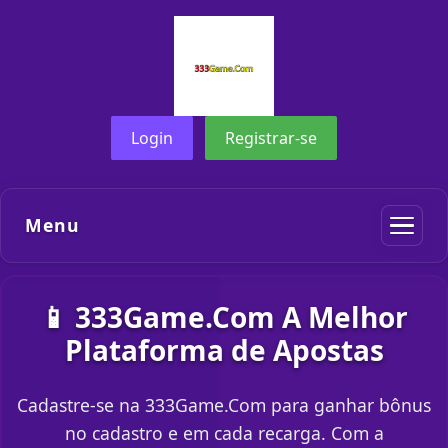
Login
Registrar-se
Menu
📱 333Game.Com A Melhor
Plataforma de Apostas
Cadastre-se na 333Game.Com para ganhar bônus
no cadastro e em cada recarga. Com a