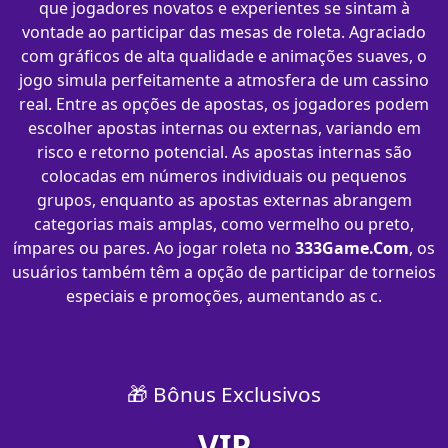
que jogadores novatos e experientes se sintam à
vontade ao participar das mesas de roleta. Agraciado
com gráficos de alta qualidade e animações suaves, o
jogo simula perfeitamente a atmosfera de um cassino
real. Entre as opções de apostas, os jogadores podem
escolher apostas internas ou externas, variando em
risco e retorno potencial. As apostas internas são
colocadas em números individuais ou pequenos
grupos, enquanto as apostas externas abrangem
categorias mais amplas, como vermelho ou preto,
ímpares ou pares. Ao jogar roleta no
333Game.Com
, os
usuários também têm a opção de participar de torneios
especiais e promoções, aumentando as c.
🎁 Bônus Exclusivos
VIP