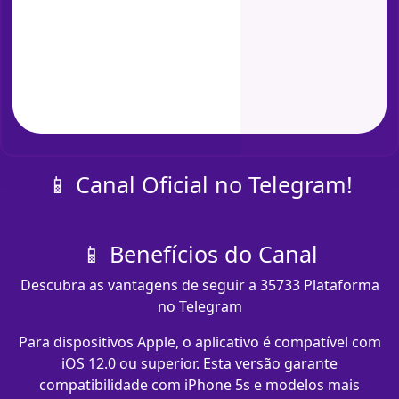
📱 Canal Oficial no Telegram!
📱 Benefícios do Canal
Descubra as vantagens de seguir a 35733 Plataforma
no Telegram
Para dispositivos Apple, o aplicativo é compatível com
iOS 12.0 ou superior. Esta versão garante
compatibilidade com iPhone 5s e modelos mais