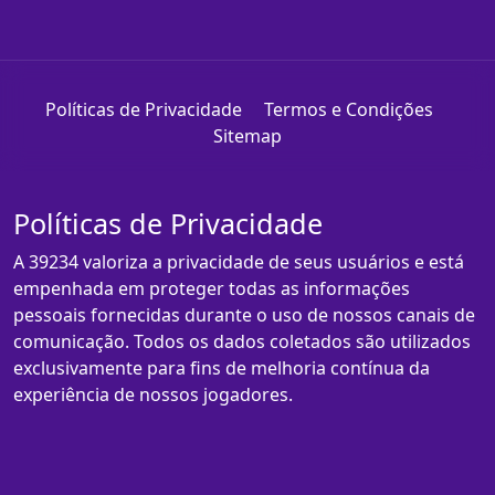
Políticas de Privacidade
Termos e Condições
Sitemap
Políticas de Privacidade
A 39234 valoriza a privacidade de seus usuários e está
empenhada em proteger todas as informações
pessoais fornecidas durante o uso de nossos canais de
comunicação. Todos os dados coletados são utilizados
exclusivamente para fins de melhoria contínua da
experiência de nossos jogadores.