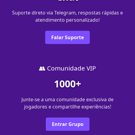
Suporte direto via Telegram, respostas rápidas e
atendimento personalizado!
Falar Suporte
👥 Comunidade VIP
1000+
Junte-se a uma comunidade exclusiva de
jogadores e compartilhe experiências!
Entrar Grupo