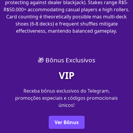
protecting against dealer blackjack). Stakes range R$5-
R$50.000+ accommodating casual players e high rollers.
Card counting é theoretically possible mas multi-deck
shoes (6-8 decks) e frequent shuffles mitigate
effectiveness, mantendo balanced gameplay.
🎁 Bônus Exclusivos
VIP
Receba bônus exclusivos do Telegram,
promoções especiais e códigos promocionais
únicos!
Ver Bônus