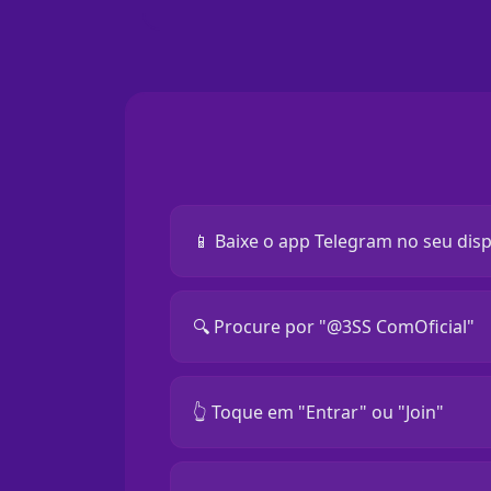
📱 Baixe o app Telegram no seu disp
🔍 Procure por "@3SS ComOficial"
👆 Toque em "Entrar" ou "Join"