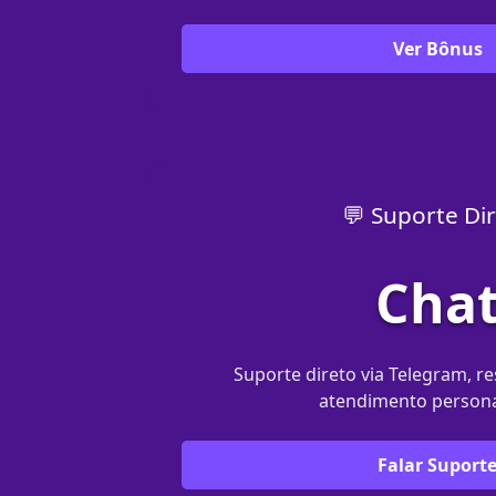
Ver Bônus
💬 Suporte Di
Cha
Suporte direto via Telegram, r
atendimento persona
Falar Suport