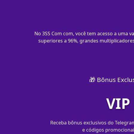
No 3SS Com com​, você tem acesso a uma va
superiores a 96%, grandes multiplicadore
🎁 Bônus Exclu
VIP
Receba bônus exclusivos do Telegra
e códigos promocionai