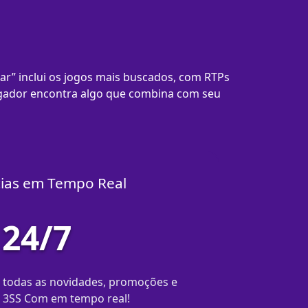
r” inclui os jogos mais buscados, com RTPs
jogador encontra algo que combina com seu
cias em Tempo Real
24/7
e todas as novidades, promoções e
 3SS Com em tempo real!