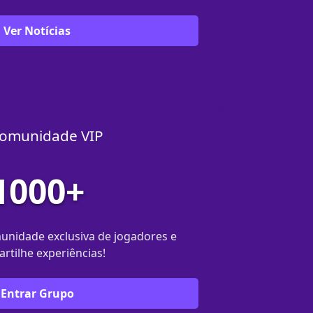
Ver Notícias
Comunidade VIP
1000+
unidade exclusiva de jogadores e
rtilhe experiências!
Entrar Grupo