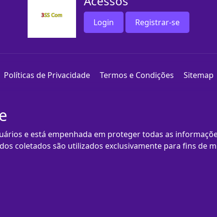
Acessos
Login
Registrar-se
Políticas de Privacidade
Termos e Condições
Sitemap
de
suários e está empenhada em proteger todas as informaçõe
os coletados são utilizados exclusivamente para fins de m