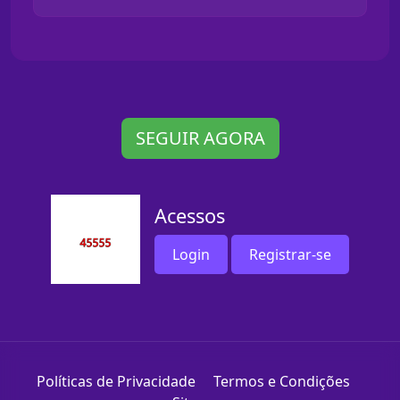
SEGUIR AGORA
Acessos
Login
Registrar-se
Políticas de Privacidade
Termos e Condições