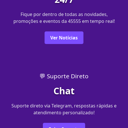
Fique por dentro de todas as novidades,
promoções e eventos da 45555 em tempo real!
Ver Notícias
💬 Suporte Direto
Chat
Suporte direto via Telegram, respostas rápidas e
atendimento personalizado!