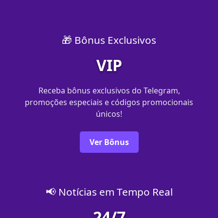
🎁 Bônus Exclusivos
VIP
Receba bônus exclusivos do Telegram,
promoções especiais e códigos promocionais
únicos!
Ver Bônus
📢 Notícias em Tempo Real
24/7