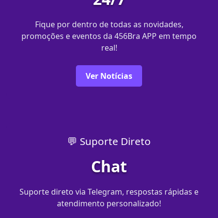
Fique por dentro de todas as novidades,
promoções e eventos da 456Bra APP em tempo
real!
Ver Notícias
💬 Suporte Direto
Chat
Suporte direto via Telegram, respostas rápidas e
atendimento personalizado!