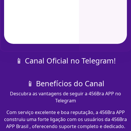
📱 Canal Oficial no Telegram!
📱 Benefícios do Canal
Descubra as vantagens de seguir a 456Bra APP no
Telegram
Com serviço excelente e boa reputação, a 456Bra APP
construiu uma forte ligação com os usuários da 456Bra
APP Brasil , oferecendo suporte completo e dedicado.