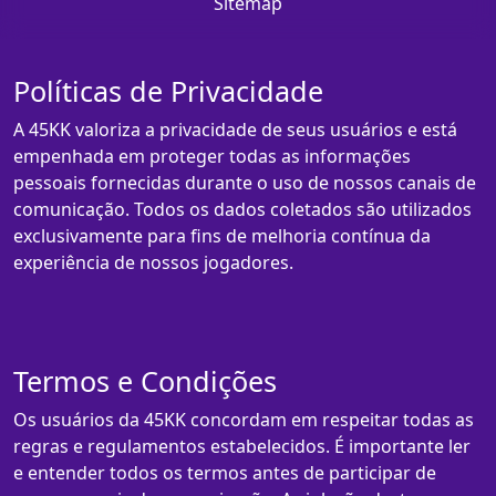
Sitemap
Políticas de Privacidade
A 45KK valoriza a privacidade de seus usuários e está
empenhada em proteger todas as informações
pessoais fornecidas durante o uso de nossos canais de
comunicação. Todos os dados coletados são utilizados
exclusivamente para fins de melhoria contínua da
experiência de nossos jogadores.
Termos e Condições
Os usuários da 45KK concordam em respeitar todas as
regras e regulamentos estabelecidos. É importante ler
e entender todos os termos antes de participar de