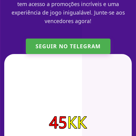
tem acesso a promoções incríveis e uma
experiência de jogo inigualável. Junte-se aos
vencedores agora!
SEGUIR NO TELEGRAM