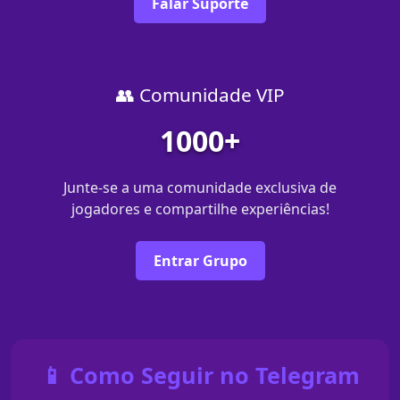
Falar Suporte
👥 Comunidade VIP
1000+
Junte-se a uma comunidade exclusiva de
jogadores e compartilhe experiências!
Entrar Grupo
📱 Como Seguir no Telegram