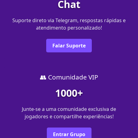
Chat
Suporte direto via Telegram, respostas rápidas e
atendimento personalizado!
Falar Suporte
👥 Comunidade VIP
1000+
Junte-se a uma comunidade exclusiva de
jogadores e compartilhe experiências!
Entrar Grupo