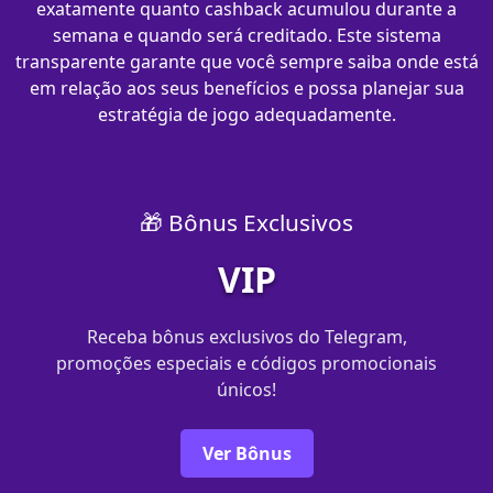
exatamente quanto cashback acumulou durante a
semana e quando será creditado. Este sistema
transparente garante que você sempre saiba onde está
em relação aos seus benefícios e possa planejar sua
estratégia de jogo adequadamente.
🎁 Bônus Exclusivos
VIP
Receba bônus exclusivos do Telegram,
promoções especiais e códigos promocionais
únicos!
Ver Bônus