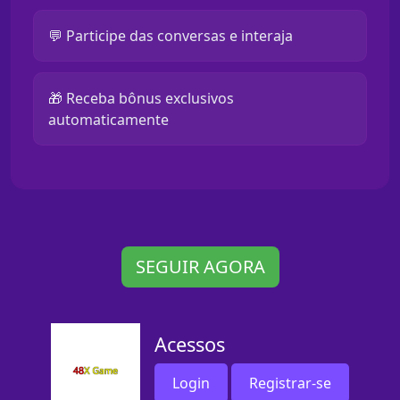
💬 Participe das conversas e interaja
🎁 Receba bônus exclusivos
automaticamente
SEGUIR AGORA
Acessos
Login
Registrar-se