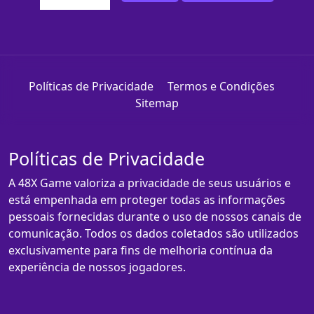
Políticas de Privacidade
Termos e Condições
Sitemap
Políticas de Privacidade
A 48X Game valoriza a privacidade de seus usuários e
está empenhada em proteger todas as informações
pessoais fornecidas durante o uso de nossos canais de
comunicação. Todos os dados coletados são utilizados
exclusivamente para fins de melhoria contínua da
experiência de nossos jogadores.