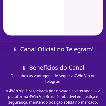
📱 Canal Oficial no Telegram!
📱 Benefícios do Canal
Descubra as vantagens de seguir a 4Win Vip no
Telegram
A 4Win Vip é respeitada por novatos e veteranos — a
plataforma 4Win Vip Brasil é imbatível em justiça e
segurança, mantendo posição sólida no mercado.