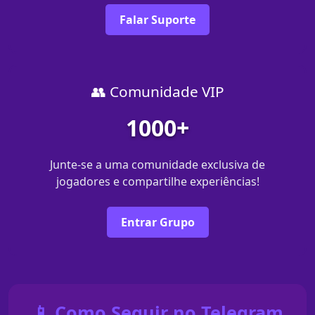
Falar Suporte
👥 Comunidade VIP
1000+
Junte-se a uma comunidade exclusiva de
jogadores e compartilhe experiências!
Entrar Grupo
📱 Como Seguir no Telegram