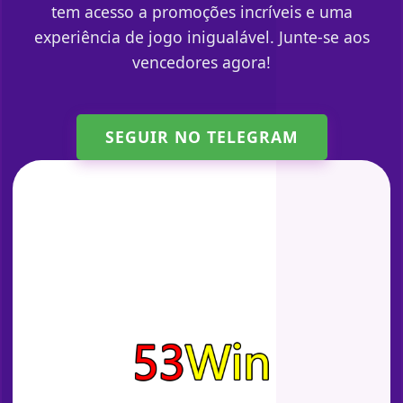
tem acesso a promoções incríveis e uma
experiência de jogo inigualável. Junte-se aos
vencedores agora!
SEGUIR NO TELEGRAM