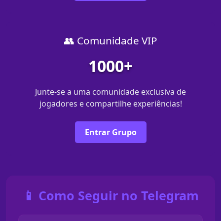
👥 Comunidade VIP
1000+
Junte-se a uma comunidade exclusiva de
jogadores e compartilhe experiências!
Entrar Grupo
📱 Como Seguir no Telegram