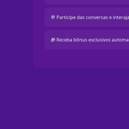
💬 Participe das conversas e interaj
🎁 Receba bônus exclusivos autom