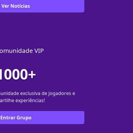
Ver Notícias
Comunidade VIP
1000+
unidade exclusiva de jogadores e
rtilhe experiências!
Entrar Grupo