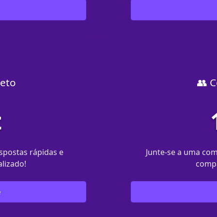
reto
👥 
t
espostas rápidas e
Junte-se a uma com
lizado!
compa
e