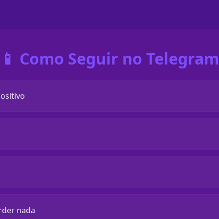
📱 Como Seguir no Telegram
ositivo
erder nada