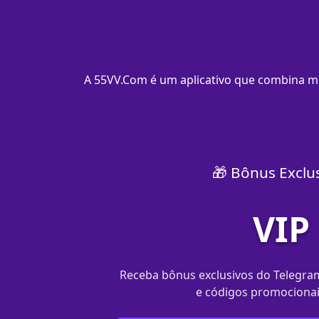
A 55VV.Com é um aplicativo que combina múl
🎁 Bônus Exclu
VIP
Receba bônus exclusivos do Telegra
e códigos promocionai