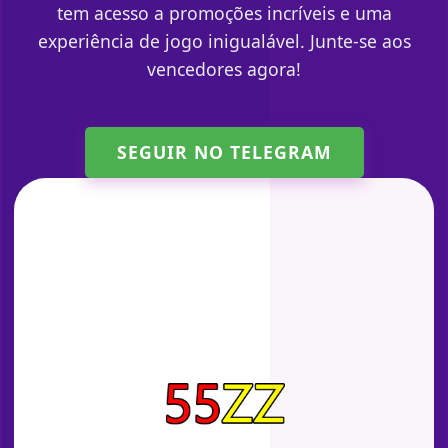
tem acesso a promoções incríveis e uma
experiência de jogo inigualável. Junte-se aos
vencedores agora!
SEGUIR NO TELEGRAM