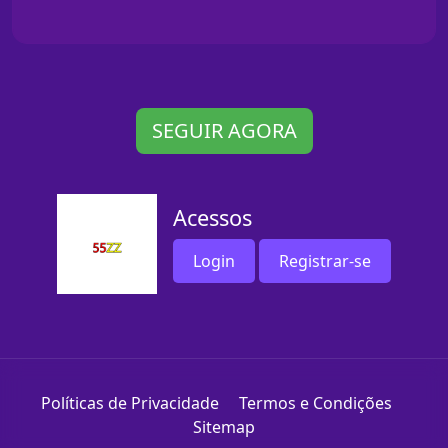
SEGUIR AGORA
Acessos
Login
Registrar-se
Políticas de Privacidade
Termos e Condições
Sitemap