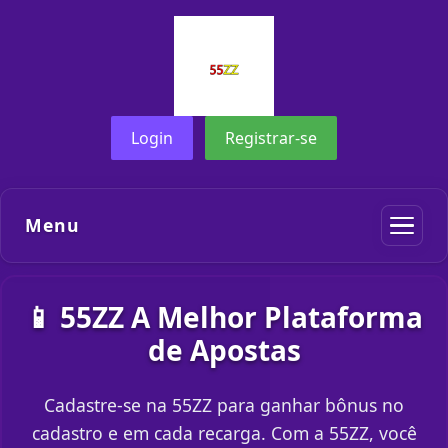
Login
Registrar-se
Menu
📱 55ZZ A Melhor Plataforma
de Apostas
Cadastre-se na 55ZZ para ganhar bônus no
cadastro e em cada recarga. Com a 55ZZ, você