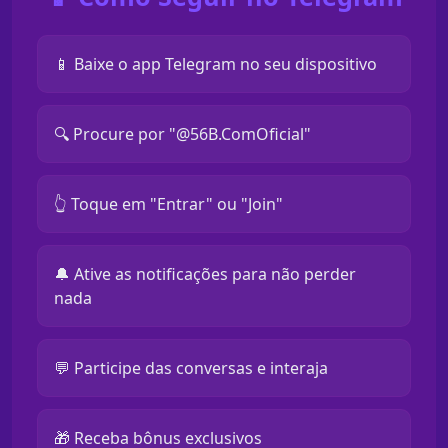
📱 Baixe o app Telegram no seu dispositivo
🔍 Procure por "@56B.ComOficial"
👆 Toque em "Entrar" ou "Join"
🔔 Ative as notificações para não perder
nada
💬 Participe das conversas e interaja
🎁 Receba bônus exclusivos