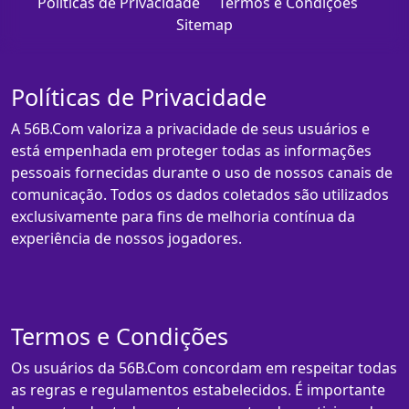
Políticas de Privacidade
Termos e Condições
Sitemap
Políticas de Privacidade
A 56B.Com valoriza a privacidade de seus usuários e
está empenhada em proteger todas as informações
pessoais fornecidas durante o uso de nossos canais de
comunicação. Todos os dados coletados são utilizados
exclusivamente para fins de melhoria contínua da
experiência de nossos jogadores.
Termos e Condições
Os usuários da 56B.Com concordam em respeitar todas
as regras e regulamentos estabelecidos. É importante