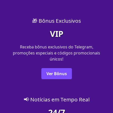
🎁 Bônus Exclusivos
VIP
Receba bônus exclusivos do Telegram,
promoções especiais e códigos promocionais
únicos!
Ver Bônus
📢 Notícias em Tempo Real
24/7