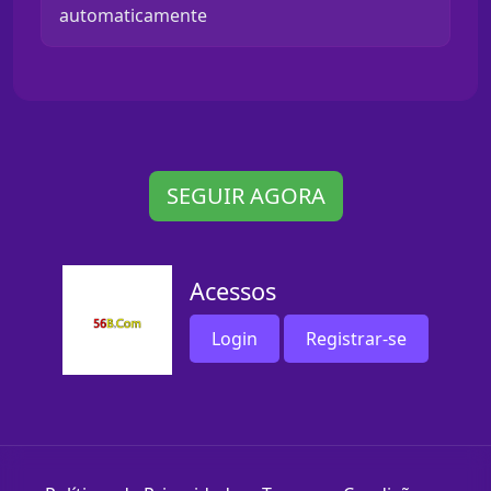
automaticamente
SEGUIR AGORA
Acessos
Login
Registrar-se