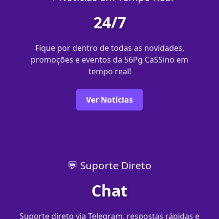
24/7
Fique por dentro de todas as novidades,
promoções e eventos da 56Pg CaSSino em
tempo real!
Ver Notícias
💬 Suporte Direto
Chat
Suporte direto via Telegram, respostas rápidas e