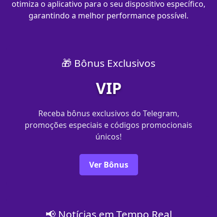
otimiza o aplicativo para o seu dispositivo específico,
garantindo a melhor performance possível.
🎁 Bônus Exclusivos
VIP
Receba bônus exclusivos do Telegram,
promoções especiais e códigos promocionais
únicos!
Ver Bônus
📢 Notícias em Tempo Real