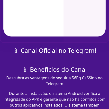
📱 Canal Oficial no Telegram!
📱 Benefícios do Canal
Descubra as vantagens de seguir a 56Pg CaSSino no
Telegram
Durante a instalação, o sistema Android verifica a
integridade do APK e garante que não há conflitos com
outros aplicativos instalados. O sistema também