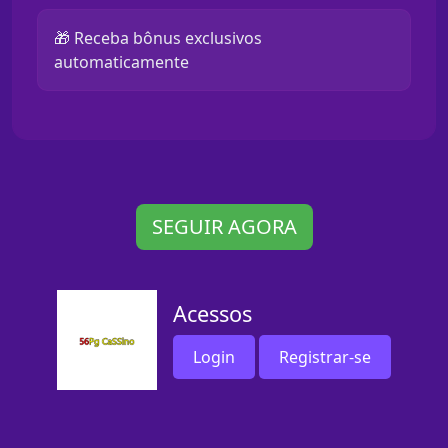
🎁 Receba bônus exclusivos
automaticamente
SEGUIR AGORA
Acessos
Login
Registrar-se