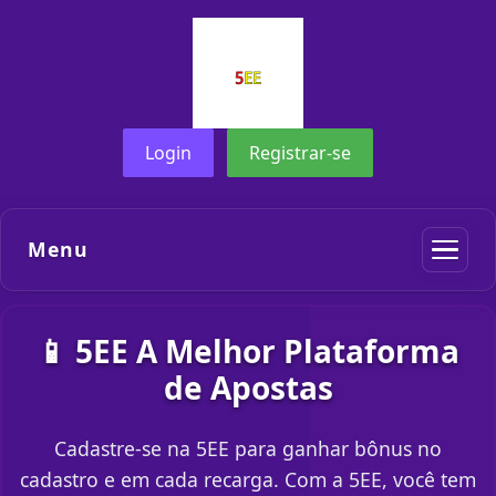
Login
Registrar-se
Menu
📱 5EE A Melhor Plataforma
de Apostas
Cadastre-se na 5EE para ganhar bônus no
cadastro e em cada recarga. Com a 5EE, você tem