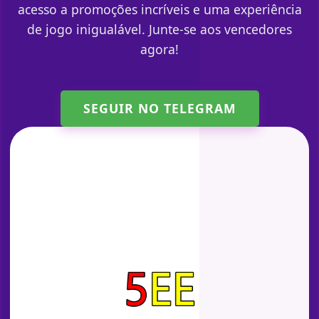
acesso a promoções incríveis e uma experiência
de jogo inigualável. Junte-se aos vencedores
agora!
SEGUIR NO TELEGRAM