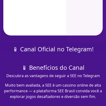
📱 Canal Oficial no Telegram!
📱 Benefícios do Canal
Descubra as vantagens de seguir a 5EE no Telegram
Muito bem avaliada, a 5EE é um cassino online de alta
performance — a plataforma 5EE Brasil convida você a
explorar jogos desafiadores e diversão sem fim.