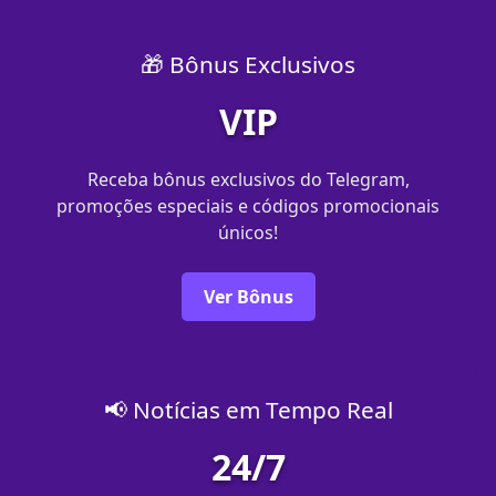
🎁 Bônus Exclusivos
VIP
Receba bônus exclusivos do Telegram,
promoções especiais e códigos promocionais
únicos!
Ver Bônus
📢 Notícias em Tempo Real
24/7