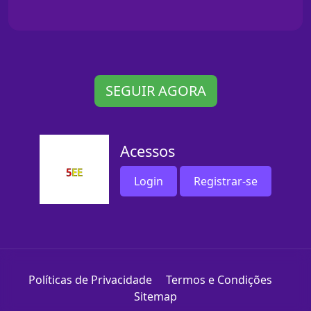
SEGUIR AGORA
Acessos
Login
Registrar-se
Políticas de Privacidade
Termos e Condições
Sitemap