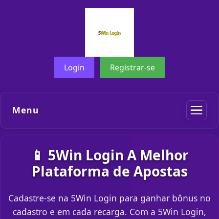
Login
Registrar-se
Menu
📱 5Win Login A Melhor
Plataforma de Apostas
Cadastre-se na 5Win Login para ganhar bônus no
cadastro e em cada recarga. Com a 5Win Login,