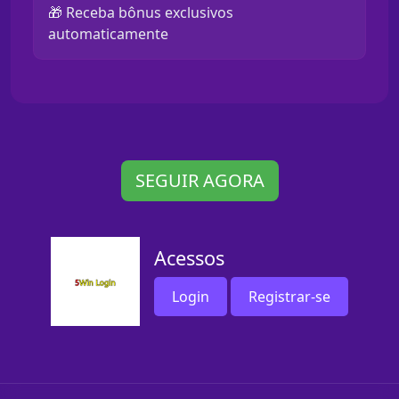
🎁 Receba bônus exclusivos
automaticamente
SEGUIR AGORA
Acessos
Login
Registrar-se