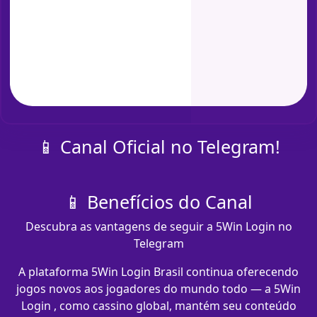
📱 Canal Oficial no Telegram!
📱 Benefícios do Canal
Descubra as vantagens de seguir a 5Win Login no
Telegram
A plataforma 5Win Login Brasil continua oferecendo
jogos novos aos jogadores do mundo todo — a 5Win
Login , como cassino global, mantém seu conteúdo