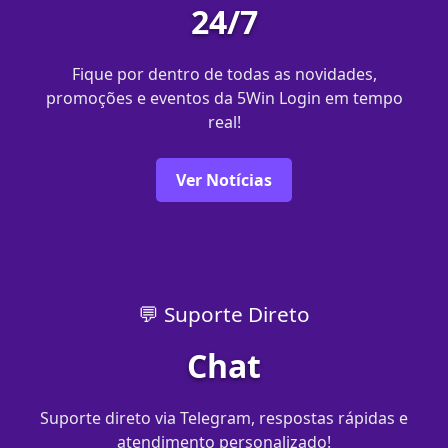
24/7
Fique por dentro de todas as novidades,
promoções e eventos da 5Win Login em tempo
real!
Ver Notícias
💬 Suporte Direto
Chat
Suporte direto via Telegram, respostas rápidas e
atendimento personalizado!