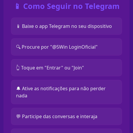
📱 Como Seguir no Telegram
📱 Baixe o app Telegram no seu dispositivo
🔍 Procure por "@5Win LoginOficial"
👆 Toque em "Entrar" ou "Join"
🔔 Ative as notificações para não perder
nada
💬 Participe das conversas e interaja