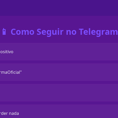
📱 Como Seguir no Telegram
ositivo
rmaOficial"
erder nada