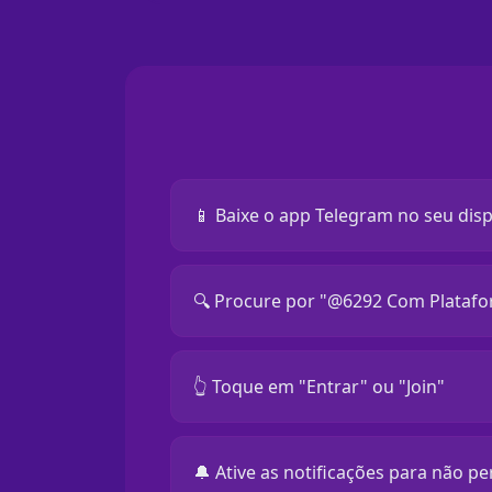
📱 Baixe o app Telegram no seu disp
🔍 Procure por "@6292 Com Platafo
👆 Toque em "Entrar" ou "Join"
🔔 Ative as notificações para não p