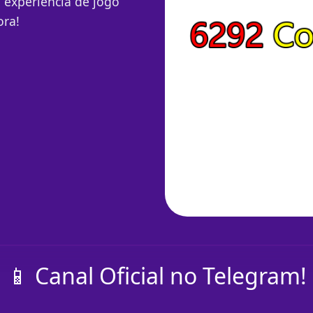
 experiência de jogo
ora!
📱 Canal Oficial no Telegram!