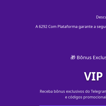
Descu
A 6292 Com Plataforma garante a segur
🎁 Bônus Exclu
VIP
Receba bônus exclusivos do Telegra
e códigos promocionai