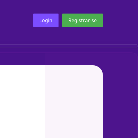
Login
Registrar-se