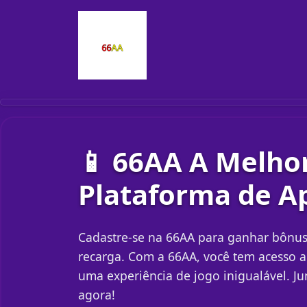
📱 66AA A Melho
Plataforma de A
Cadastre-se na 66AA para ganhar bônus
recarga. Com a 66AA, você tem acesso a
uma experiência de jogo inigualável. J
agora!