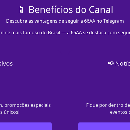
📱 Benefícios do Canal
Descubra as vantagens de seguir a 66AA no Telegram
online mais famoso do Brasil — a 66AA se destaca com segura
sivos
📢 Notí
m, promoções especiais
Fique por dentro d
s únicos!
eventos 