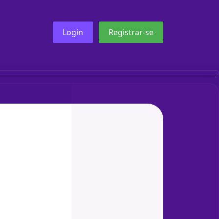
Login
Registrar-se