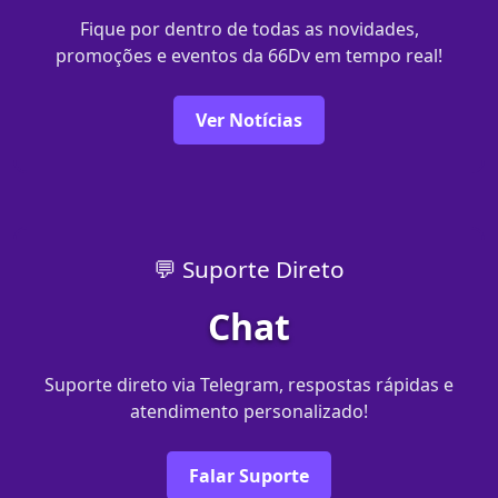
Fique por dentro de todas as novidades,
promoções e eventos da 66Dv em tempo real!
Ver Notícias
💬 Suporte Direto
Chat
Suporte direto via Telegram, respostas rápidas e
atendimento personalizado!
Falar Suporte