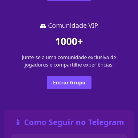
👥 Comunidade VIP
1000+
Junte-se a uma comunidade exclusiva de
jogadores e compartilhe experiências!
Entrar Grupo
📱 Como Seguir no Telegram