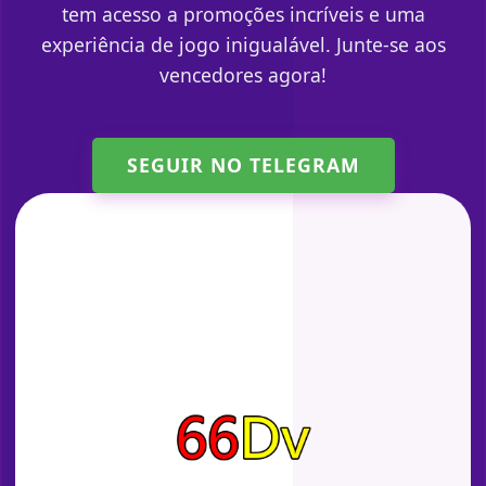
tem acesso a promoções incríveis e uma
experiência de jogo inigualável. Junte-se aos
vencedores agora!
SEGUIR NO TELEGRAM