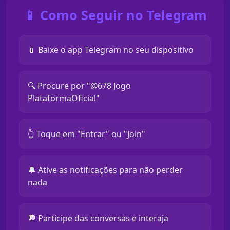
📱 Como Seguir no Telegram
📱 Baixe o app Telegram no seu dispositivo
🔍 Procure por "@678 Jogo
PlataformaOficial"
👆 Toque em "Entrar" ou "Join"
🔔 Ative as notificações para não perder
nada
💬 Participe das conversas e interaja