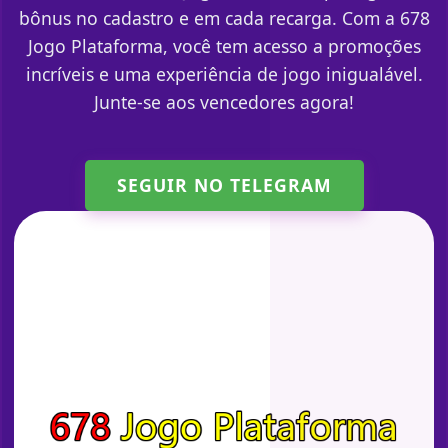
bônus no cadastro e em cada recarga. Com a 678
Jogo Plataforma, você tem acesso a promoções
incríveis e uma experiência de jogo inigualável.
Junte-se aos vencedores agora!
SEGUIR NO TELEGRAM