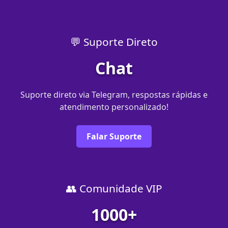
💬 Suporte Direto
Chat
Suporte direto via Telegram, respostas rápidas e
atendimento personalizado!
Falar Suporte
👥 Comunidade VIP
1000+