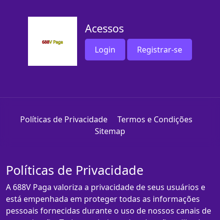
Acessos
Login
Registrar-se
Políticas de Privacidade
Termos e Condições
Sitemap
Políticas de Privacidade
A 688V Paga valoriza a privacidade de seus usuários e
está empenhada em proteger todas as informações
pessoais fornecidas durante o uso de nossos canais de