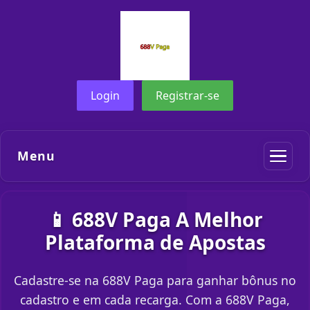
Login
Registrar-se
Menu
📱 688V Paga A Melhor
Plataforma de Apostas
Cadastre-se na 688V Paga para ganhar bônus no
cadastro e em cada recarga. Com a 688V Paga,