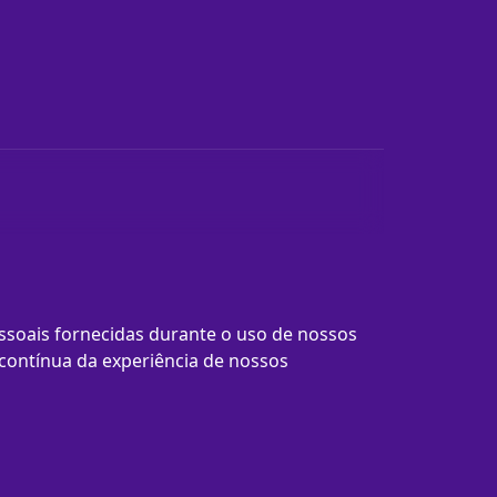
ssoais fornecidas durante o uso de nossos
 contínua da experiência de nossos