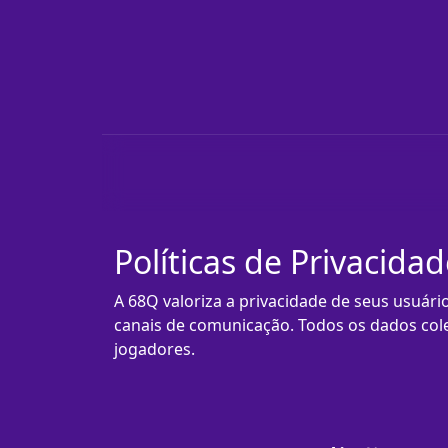
Políticas de Privacida
A 68Q valoriza a privacidade de seus usuár
canais de comunicação. Todos os dados cole
jogadores.