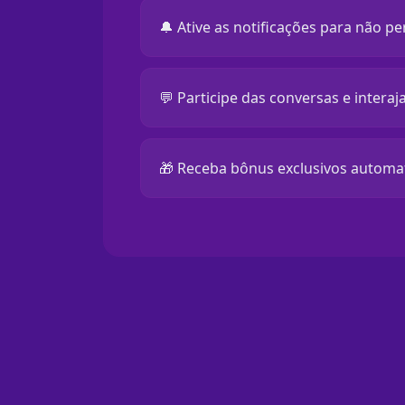
🔔 Ative as notificações para não p
💬 Participe das conversas e interaj
🎁 Receba bônus exclusivos autom