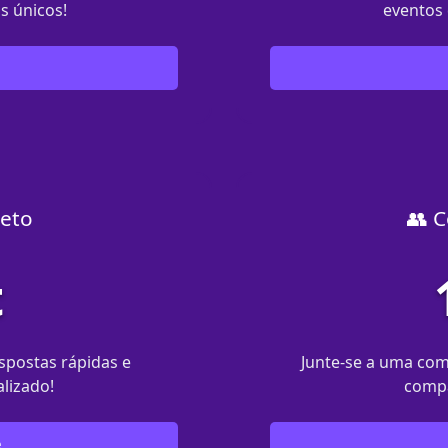
s únicos!
eventos 
reto
👥 
t
espostas rápidas e
Junte-se a uma com
lizado!
compa
e