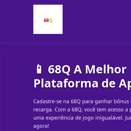
📱 68Q A Melhor
Plataforma de A
Cadastre-se na 68Q para ganhar bônus 
recarga. Com a 68Q, você tem acesso a 
uma experiência de jogo inigualável. J
agora!