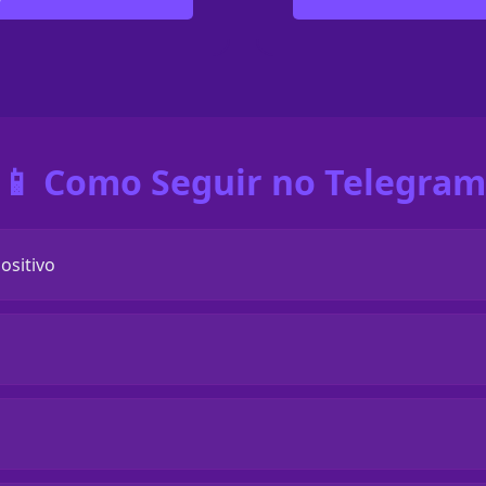
📱 Como Seguir no Telegram
ositivo