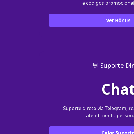
e códigos promocionai
Ver Bônus
💬 Suporte Di
Cha
Suporte direto via Telegram, r
atendimento persona
Falar Suport