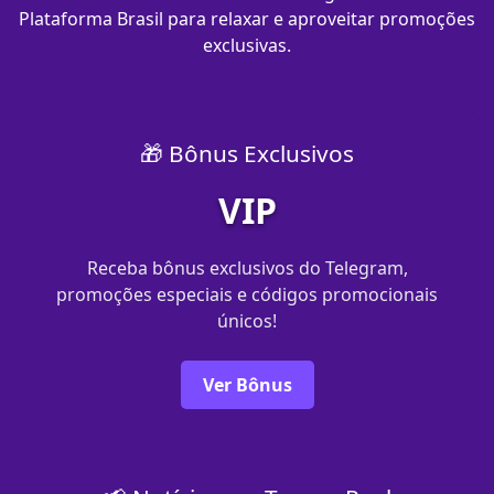
Plataforma Brasil para relaxar e aproveitar promoções
exclusivas.
🎁 Bônus Exclusivos
VIP
Receba bônus exclusivos do Telegram,
promoções especiais e códigos promocionais
únicos!
Ver Bônus