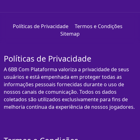
Políticas de Privacidade
Termos e Condições
Sitemap
Políticas de Privacidade
A 6BB Com Plataforma valoriza a privacidade de seus
usuários e está empenhada em proteger todas as
informações pessoais fornecidas durante o uso de
nossos canais de comunicação. Todos os dados
coletados são utilizados exclusivamente para fins de
melhoria contínua da experiência de nossos jogadores.