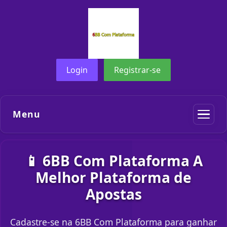
Login
Registrar-se
Menu
📱 6BB Com Plataforma A
Melhor Plataforma de
Apostas
Cadastre-se na 6BB Com Plataforma para ganhar