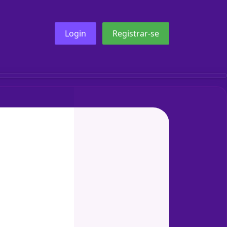
Login
Registrar-se