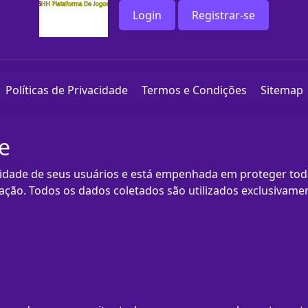
Login
Registrar-se
Políticas de Privacidade
Termos e Condições
Sitemap
de
acidade de seus usuários e está empenhada em proteger tod
ção. Todos os dados coletados são utilizados exclusivamen