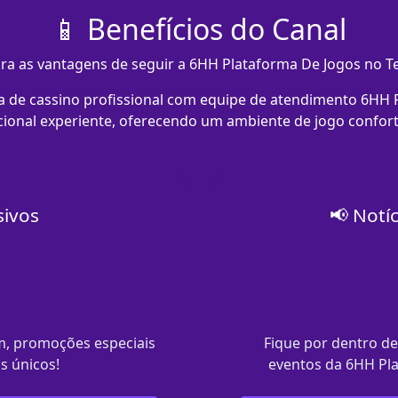
📱 Benefícios do Canal
ra as vantagens de seguir a 6HH Plataforma De Jogos no T
de cassino profissional com equipe de atendimento 6HH Pl
ional experiente, oferecendo um ambiente de jogo confortá
sivos
📢 Notí
m, promoções especiais
Fique por dentro d
s únicos!
eventos da 6HH Pl