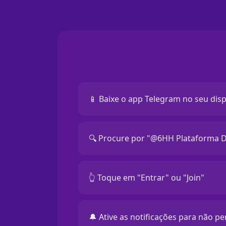
📱 Baixe o app Telegram no seu disp
🔍 Procure por "@6HH Plataforma De
👆 Toque em "Entrar" ou "Join"
🔔 Ative as notificações para não p