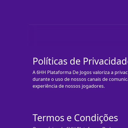
Políticas de Privacida
A 6HH Plataforma De Jogos valoriza a priv
durante o uso de nossos canais de comunica
experiência de nossos jogadores.
Termos e Condições