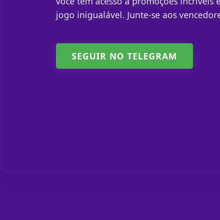
você tem acesso a promoções incríveis 
jogo inigualável. Junte-se aos vencedor
SEGUIR NO TELEGRAM