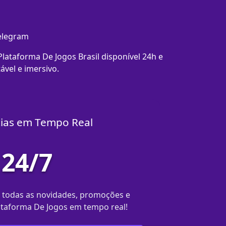
elegram
ataforma De Jogos Brasil disponível 24h e
vel e imersivo.
cias em Tempo Real
24/7
e todas as novidades, promoções e
ataforma De Jogos em tempo real!