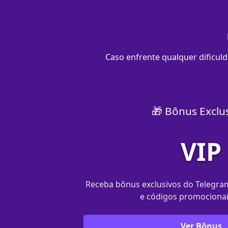
Caso enfrente qualquer dificuld
🎁 Bônus Exclu
VIP
Receba bônus exclusivos do Telegra
e códigos promocionai
Ver Bônus