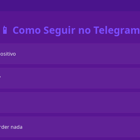
📱 Como Seguir no Telegram
ositivo
"
erder nada