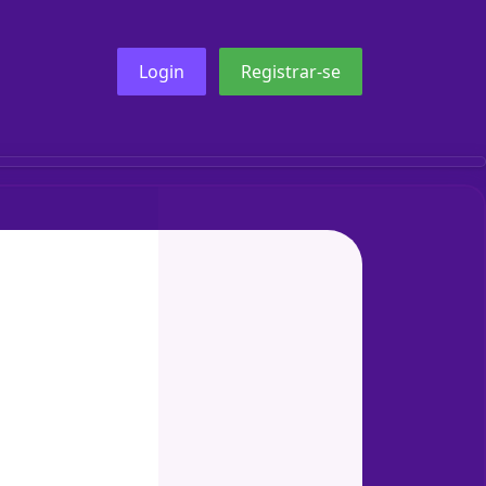
Login
Registrar-se