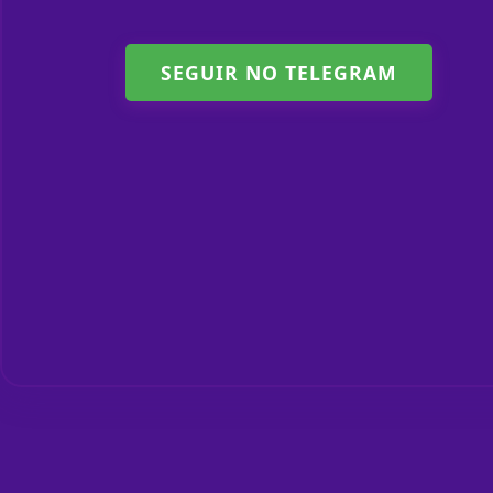
SEGUIR NO TELEGRAM