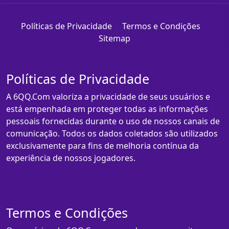
Políticas de Privacidade
Termos e Condições
Sitemap
Políticas de Privacidade
A 6QQ.Com valoriza a privacidade de seus usuários e
está empenhada em proteger todas as informações
pessoais fornecidas durante o uso de nossos canais de
comunicação. Todos os dados coletados são utilizados
exclusivamente para fins de melhoria contínua da
experiência de nossos jogadores.
Termos e Condições