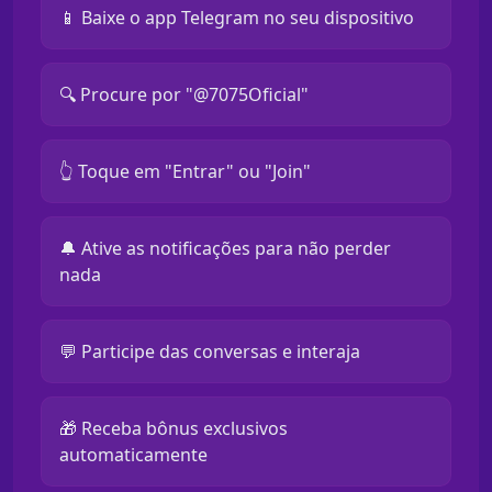
📱 Baixe o app Telegram no seu dispositivo
🔍 Procure por "@7075Oficial"
👆 Toque em "Entrar" ou "Join"
🔔 Ative as notificações para não perder
nada
💬 Participe das conversas e interaja
🎁 Receba bônus exclusivos
automaticamente