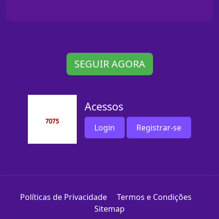
SEGUIR AGORA
Acessos
Login
Registrar-se
Políticas de Privacidade
Termos e Condições
Sitemap