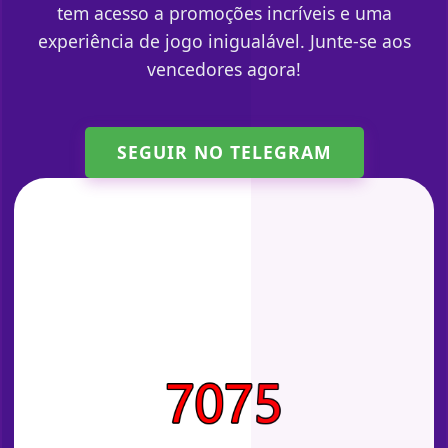
tem acesso a promoções incríveis e uma
experiência de jogo inigualável. Junte-se aos
vencedores agora!
SEGUIR NO TELEGRAM