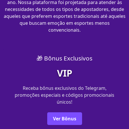
ano. Nossa plataforma foi projetada para atender às
necessidades de todos os tipos de apostadores, desde
aqueles que preferem esportes tradicionais até aqueles
que buscam emoção em esportes menos
convencionais.
🎁 Bônus Exclusivos
VIP
Receba bônus exclusivos do Telegram,
promoções especiais e códigos promocionais
únicos!
Ver Bônus