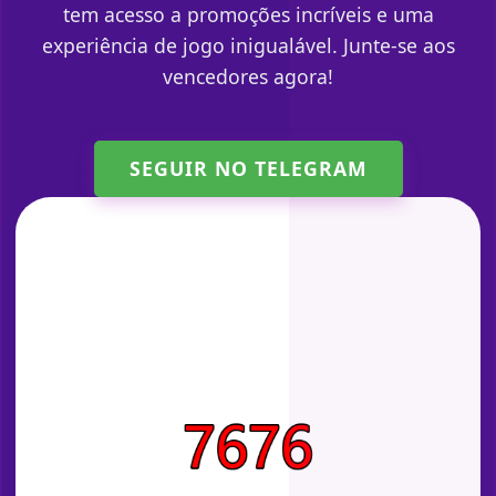
tem acesso a promoções incríveis e uma
experiência de jogo inigualável. Junte-se aos
vencedores agora!
SEGUIR NO TELEGRAM