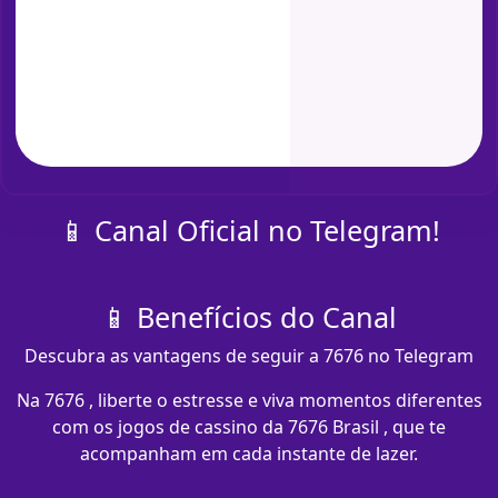
📱 Canal Oficial no Telegram!
📱 Benefícios do Canal
Descubra as vantagens de seguir a 7676 no Telegram
Na 7676 , liberte o estresse e viva momentos diferentes
com os jogos de cassino da 7676 Brasil , que te
acompanham em cada instante de lazer.