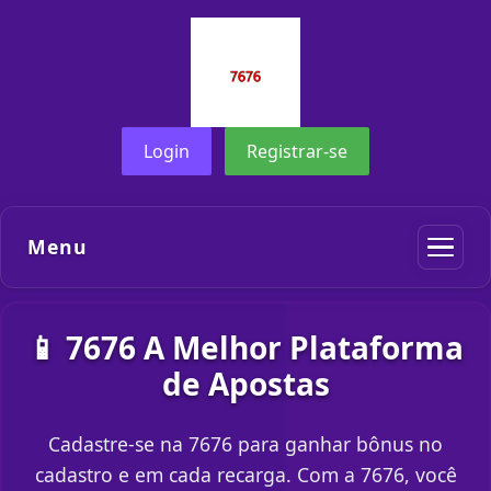
Login
Registrar-se
Menu
📱 7676 A Melhor Plataforma
de Apostas
Cadastre-se na 7676 para ganhar bônus no
cadastro e em cada recarga. Com a 7676, você