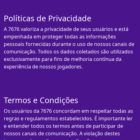
Políticas de Privacidade
A 7676 valoriza a privacidade de seus usuários e está
empenhada em proteger todas as informações
pessoais fornecidas durante o uso de nossos canais de
comunicação. Todos os dados coletados são utilizados
exclusivamente para fins de melhoria contínua da
experiência de nossos jogadores.
Termos e Condições
Os usuários da 7676 concordam em respeitar todas as
regras e regulamentos estabelecidos. É importante ler
e entender todos os termos antes de participar de
nossos canais de comunicação. A violação destes