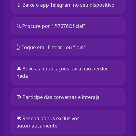
📱 Baixe o app Telegram no seu dispositivo
🔍 Procure por "@7676Oficial"
👆 Toque em "Entrar" ou "Join"
🔔 Ative as notificações para não perder
nada
💬 Participe das conversas e interaja
🎁 Receba bônus exclusivos
automaticamente