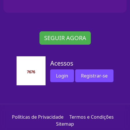
SEGUIR AGORA
Acessos
Login
Registrar-se
Políticas de Privacidade
Termos e Condições
Sitemap