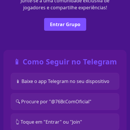
Junte-se a uma comunidade exclusiva de
jogadores e compartilhe experiências!
Entrar Grupo
📱 Como Seguir no Telegram
📱 Baixe o app Telegram no seu dispositivo
🔍 Procure por "@76Br.ComOficial"
👆 Toque em "Entrar" ou "Join"