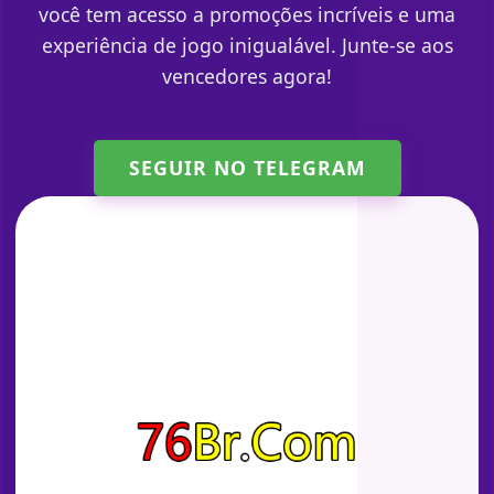
você tem acesso a promoções incríveis e uma
experiência de jogo inigualável. Junte-se aos
vencedores agora!
SEGUIR NO TELEGRAM