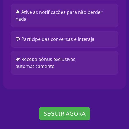
🔔 Ative as notificações para não perder
nada
💬 Participe das conversas e interaja
🎁 Receba bônus exclusivos
automaticamente
SEGUIR AGORA