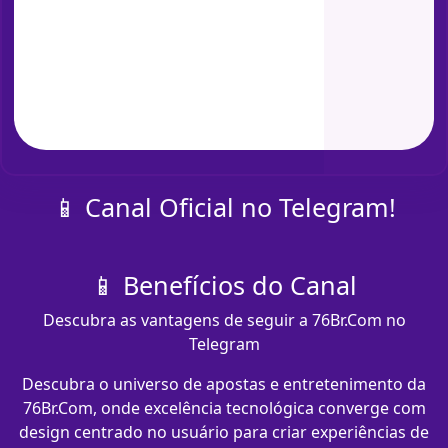
📱 Canal Oficial no Telegram!
📱 Benefícios do Canal
Descubra as vantagens de seguir a 76Br.Com no
Telegram
Descubra o universo de apostas e entretenimento da
76Br.Com, onde excelência tecnológica converge com
design centrado no usuário para criar experiências de