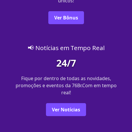
únicos!
Ver Bônus
📢 Notícias em Tempo Real
24/7
Fique por dentro de todas as novidades,
promoções e eventos da 76Br.Com em tempo
real!
Ver Notícias