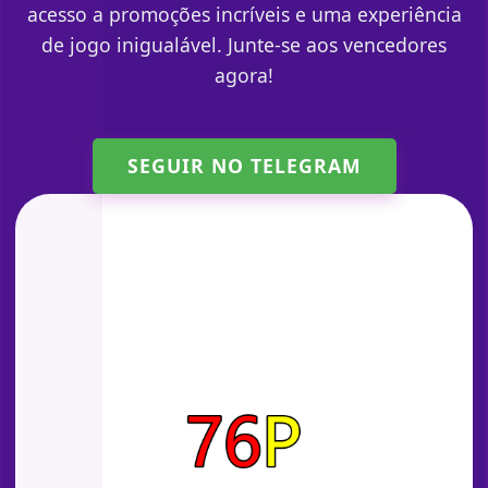
acesso a promoções incríveis e uma experiência
de jogo inigualável. Junte-se aos vencedores
agora!
SEGUIR NO TELEGRAM