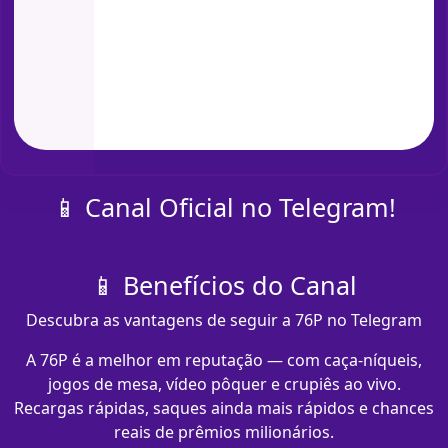
📱 Canal Oficial no Telegram!
📱 Benefícios do Canal
Descubra as vantagens de seguir a 76P no Telegram
A 76P é a melhor em reputação — com caça-níqueis,
jogos de mesa, vídeo pôquer e crupiês ao vivo.
Recargas rápidas, saques ainda mais rápidos e chances
reais de prêmios milionários.