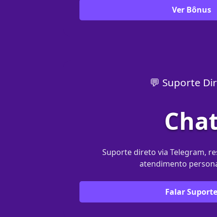
Ver Bônus
💬 Suporte Di
Cha
Suporte direto via Telegram, r
atendimento persona
Falar Suport