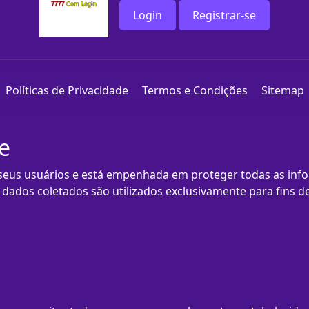
Login
Registrar-se
Políticas de Privacidade
Termos e Condições
Sitemap
de
 seus usuários e está empenhada em proteger todas as inf
dados coletados são utilizados exclusivamente para fins d