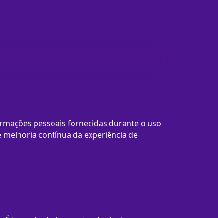
ormações pessoais fornecidas durante o uso
e melhoria contínua da experiência de