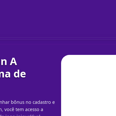
in A
ma de
nhar bônus no cadastro e
, você tem acesso a