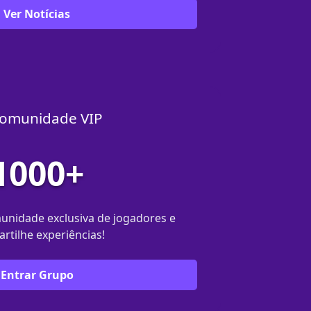
Ver Notícias
Comunidade VIP
1000+
unidade exclusiva de jogadores e
rtilhe experiências!
Entrar Grupo