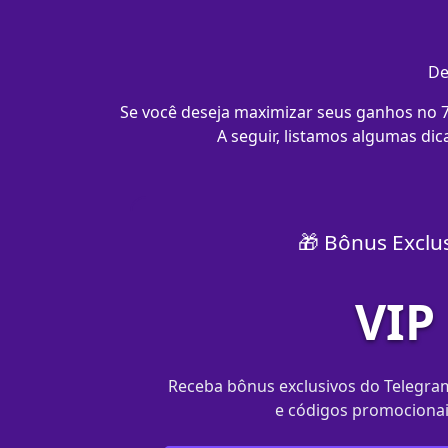
De
Se você deseja maximizar seus ganhos no 7
A seguir, listamos algumas di
🎁 Bônus Exclu
VIP
Receba bônus exclusivos do Telegra
e códigos promocionai