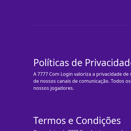
Políticas de Privacida
A 7777 Com Login valoriza a privacidade de
de nossos canais de comunicação. Todos os 
nossos jogadores.
Termos e Condições