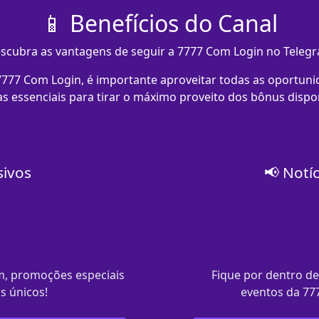
📱 Benefícios do Canal
scubra as vantagens de seguir a 7777 Com Login no Teleg
777 Com Login, é importante aproveitar todas as oportuni
cas essenciais para tirar o máximo proveito dos bônus dispo
sivos
📢 Notí
m, promoções especiais
Fique por dentro d
s únicos!
eventos da 77